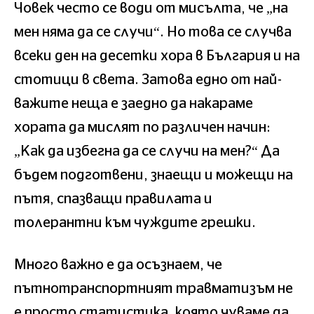
Човек често се води от мисълта, че „на
мен няма да се случи“. Но това се случва
всеки ден на десетки хора в България и на
стотици в света. Затова едно от най-
важите неща е заедно да накараме
хората да мислят по различен начин:
„Как да избегна да се случи на мен?“ Да
бъдем подготвени, знаещи и можещи на
пътя, спазващи правилата и
толерантни към чуждите грешки.
Много важно е да осъзнаем, че
пътнотранспортният травматизъм не
е просто статистика, която чуваме да