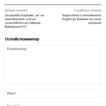
Предна статия
Следваща статия
Захариева: Казваме „не“ на
Бедността и отчаянието
преговорите, а не на
водят до взимане на лоши
членството на Северна
решения
Македония в ЕС
Остави коментар
Коментар
Им
Ema