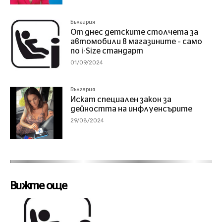
България
От днес детските столчета за
автомобили в магазините – само
по i-Size стандарт
01/09/2024
България
Искат специален закон за
дейността на инфлуенсърите
29/08/2024
Вижте още