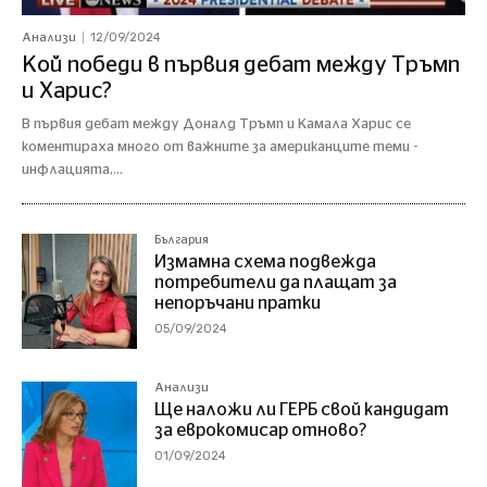
12/09/2024
Анализи
Кой победи в първия дебат между Тръмп
и Харис?
В първия дебат между Доналд Тръмп и Камала Харис се
коментираха много от важните за американците теми -
инфлацията,...
България
Измамна схема подвежда
потребители да плащат за
непоръчани пратки
05/09/2024
Анализи
Ще наложи ли ГЕРБ свой кандидат
за еврокомисар отново?
01/09/2024