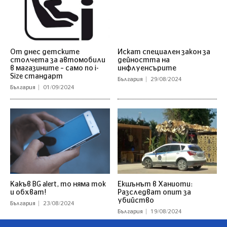
От днес детските
Искат специален закон за
столчета за автомобили
дейността на
в магазините – само по i-
инфлуенсърите
Size стандарт
България
29/08/2024
България
01/09/2024
Какъв BG alert, то няма ток
Екшънът в Ханиоти:
и обхват!
Разследват опит за
убийство
България
23/08/2024
България
19/08/2024