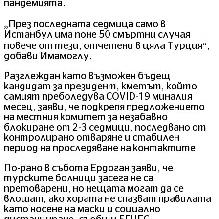
пандемията.
„През последната седмица само в
Истанбул има поне 50 смъртни случая
повече от тези, отчетени в цяла Турция“,
добави Имамоглу.
Разглеждан като възможен бъдещ
кандидат за президент, кметът, който
самият преболедува COVID-19 миналия
месец, заяви, че подкрепя предложението
на местния комитет за незабавно
блокиране от 2-3 седмици, последвано от
контролирано отваряне и стабилен
период на проследяване на контактите.
По-рано в събота Ердоган заяви, че
турските болници засега не са
претоварени, но нещата могат да се
влошат, ако хората не спазват правилата
като носене на маски и социално