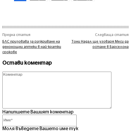
Предна статия
Следваща статия
БЛС призовава за разкриване на
Тони Надал ще уговаря Меси да
денонощни аптеки в най-кратки
остане в Барселона
срокове
Остави коментар
Комент
Напипшете Вашият коментар
Име*
Моля въведете Вашето име тук