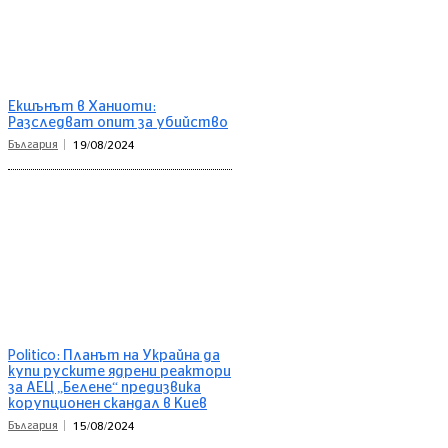
Екшънът в Ханиоти:
Разследват опит за убийство
България
19/08/2024
Politico: Планът на Украйна да
купи руските ядрени реактори
за АЕЦ „Белене“ предизвика
корупционен скандал в Киев
България
15/08/2024