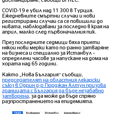
дистанциране, съобщи БГНЕС.
COVID-19 е убил над 11 300 в Турция.
Ежедневните смъртни случаи и нови
регистрирани случаи са се повишили до
нивата, наблюдавани за последно в края на
април, малко след първоначалния пик.
През последните седмици бяха приети
някои нови мерки като по-ранно затваряне
на бизнеса и специално за Истанбул –
определени часове за напускане на дома на
хората над 65 години.
Както „Нова България“ съобщи,
председателят на областния лекарски
съюз в Одрин д-р Гюрджан Алтун призова
границата с България да бъде незабавно
затворена
, за да може да бъде спряно
разпространението на епидемията.
TAGS
блокиране
Истанбул
коронавирус