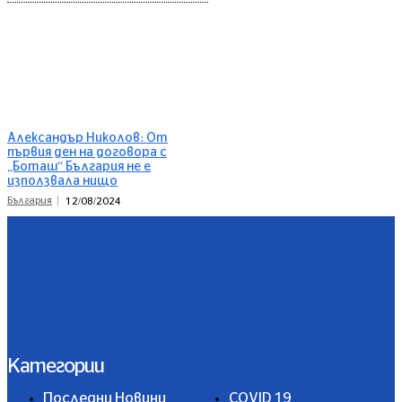
Александър Николов: От
първия ден на договора с
„Боташ“ България не е
използвала нищо
България
12/08/2024
Категории
Последни Новини
COVID 19