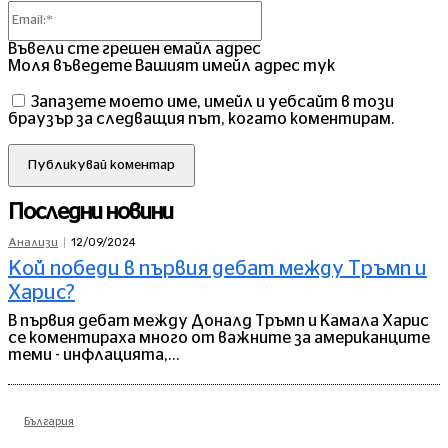
Email:*
Въвели сте грешен емайл адрес
Моля въведете Вашият имейл адрес тук
Запазете моето име, имейл и уебсайт в този
браузър за следващия път, когато коментирам.
Последни новини
12/09/2024
Анализи
Кой победи в първия дебат между Тръмп и
Харис?
В първия дебат между Доналд Тръмп и Камала Харис
се коментираха много от важните за американците
теми - инфлацията,...
България