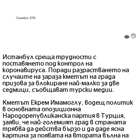
Снимка: EPA
Истанбул среща трудности с
поставянето под контрол на
коронавируса. Поради разрастването на
случаите на зараза кметът на града
призова за блокиране най-малко за две
седмици, съобщават турски медии.
Кметът Екрем Имамоглу, водещ политик
в основната опозиционна
Народорепубликанска партия в Турция,
заяви, че най-големият град в страната
трябва да действа бързо и да даде ясна
картина за появата на втората вълна на