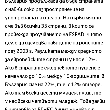
България продължава да бъде страната
с най-високо разпространение на
употребата на цигари. На първо място
сме във всички 35 страни, в които се
провежда проучването на ESPAD, чиято
цел е да изследва навиците на родените
през 2003 г. Разликата между средното
за европейските страни и у нас е 12%.
Ако в страните ежедневното пушене е
намаляло до 10% между 16-годишните, в
България сме на 22%, т.е. с 12% отгоре.
Ако там всеки десети младеж пуши, то
у нас всеки четвърти младеж. Това заяви
в интервю за БГНЕС Анина Чилева от