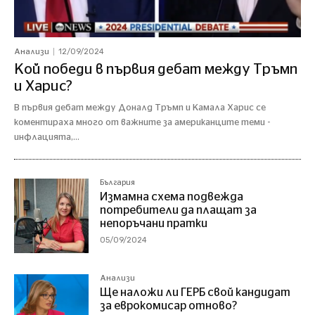
12/09/2024
Анализи
Кой победи в първия дебат между Тръмп
и Харис?
В първия дебат между Доналд Тръмп и Камала Харис се
коментираха много от важните за американците теми -
инфлацията,...
България
Измамна схема подвежда
потребители да плащат за
непоръчани пратки
05/09/2024
Анализи
Ще наложи ли ГЕРБ свой кандидат
за еврокомисар отново?