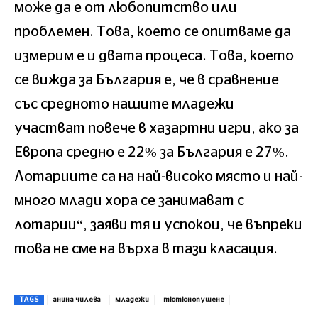
може да е от любопитство или
проблемен. Това, което се опитваме да
измерим е и двата процеса. Това, което
се вижда за България е, че в сравнение
със средното нашите младежи
участват повече в хазартни игри, ако за
Европа средно е 22% за България е 27%.
Лотариите са на най-високо място и най-
много млади хора се занимават с
лотарии“, заяви тя и успокои, че въпреки
това не сме на върха в тази класация.
TAGS
анина чилева
младежи
тютюнопушене