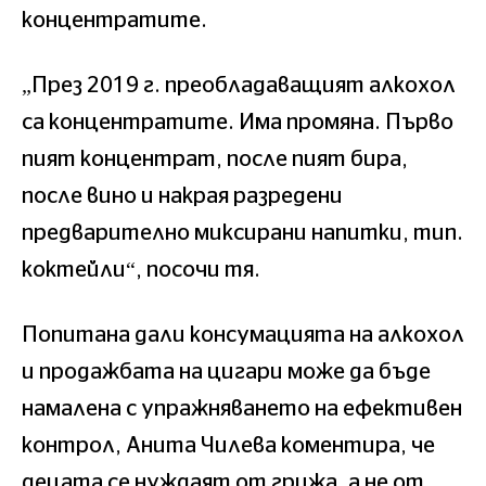
концентратите.
„През 2019 г. преобладаващият алкохол
са концентратите. Има промяна. Първо
пият концентрат, после пият бира,
после вино и накрая разредени
предварително миксирани напитки, тип.
коктейли“, посочи тя.
Попитана дали консумацията на алкохол
и продажбата на цигари може да бъде
намалена с упражняването на ефективен
контрол, Анита Чилева коментира, че
децата се нуждаят от грижа, а не от