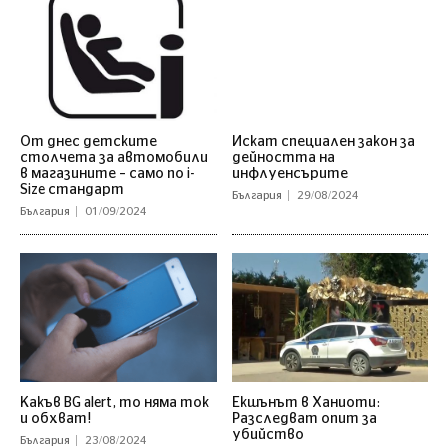
От днес детските
Искат специален закон за
столчета за автомобили
дейността на
в магазините – само по i-
инфлуенсърите
Size стандарт
България
29/08/2024
България
01/09/2024
Какъв BG alert, то няма ток
Екшънът в Ханиоти:
и обхват!
Разследват опит за
убийство
България
23/08/2024