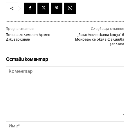
Предна статия
Следваща статия
Почина големият Армен
„Заложническата криза“ в
Джигарханян
Монреал се оказа фалшива
заплаха
Остави коментар
Коментар
Им