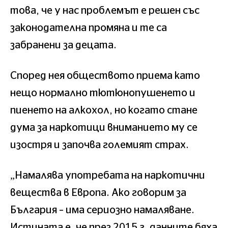
това, че у нас проблемът е решен със
законодателна промяна и те са
забранени за децата.
Според нея обществото приема като
нещо нормално тютюнопушенето и
пиенето на алкохол, но когато стане
дума за наркотици вниманието му се
изостря и започва големият страх.
„Намалява употребата на наркотични
вещества в Европа. Ако говорим за
България – има сериозно намаляване.
Истината е, че през 2015 г. данните бяха