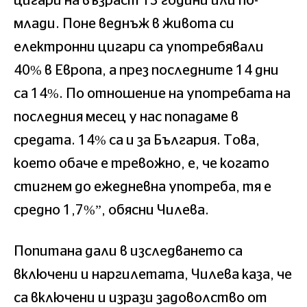
цигари на възраст 13 години или по-
млади. Поне веднъж в живота си
електронни цигари са употребявали
40% в Европа, а през последните 14 дни
са 14%. По отношение на употребата на
последния месец у нас попадаме в
средата. 14% са и за България. Това,
което обаче е тревожно, е, че когато
стигнем до ежедневна употреба, тя е
средно 1,7%”, обясни Чилева.
Попитана дали в изследването са
включени и наргилетата, Чилева каза, че
са включени и изрази задоволство от