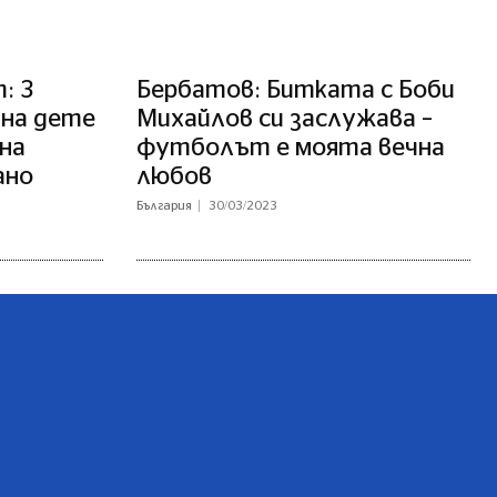
: 3
Бербатов: Битката с Боби
 на дете
Михайлов си заслужава –
на
футболът е моята вечна
ано
любов
България
30/03/2023