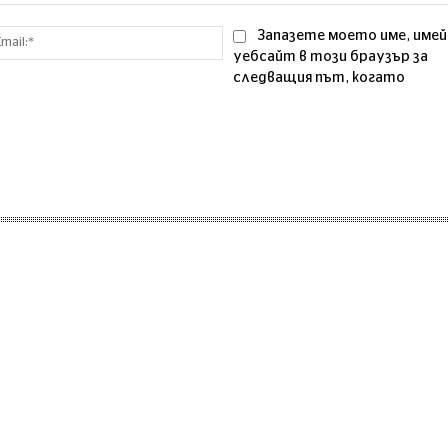
Email:*
Запазете моето име, имей
уебсайт в този браузър за
следващия път, когато