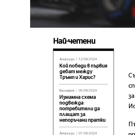
Най-четени
Анализи
12/09/2024
Кой победи в първия
дебат между
Съ
Тръмп и Харис?
сп
България
05/09/2024
за
Измамна схема
подвежда
И
потребители да
плащат за
непоръчани пратки
П
пр
Анализи
01/09/2024