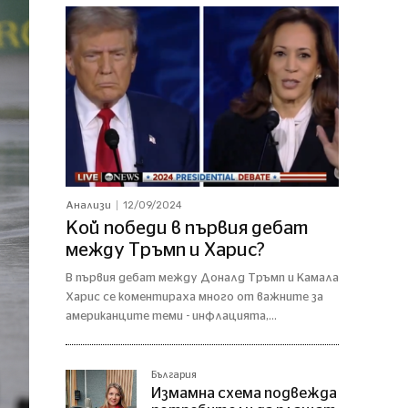
12/09/2024
Анализи
Кой победи в първия дебат
между Тръмп и Харис?
В първия дебат между Доналд Тръмп и Камала
Харис се коментираха много от важните за
американците теми - инфлацията,...
България
Измамна схема подвежда