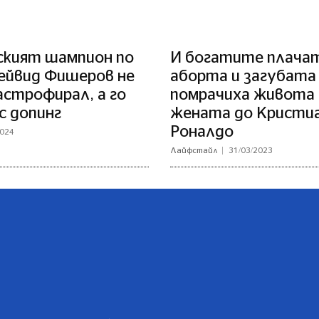
ският шампион по
И богатите плачат
ейвид Фишеров не
аборта и загубата
астрофирал, а го
помрачиха живота 
с допинг
жената до Кристи
Роналдо
2024
Лайфстайл
31/03/2023