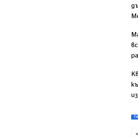
д
М
Ма
вс
р
Кв
къ
из
T