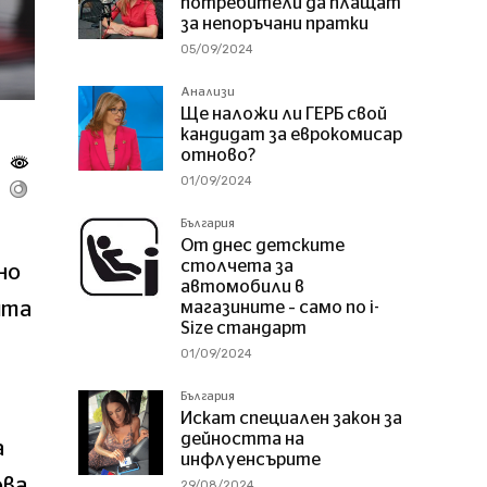
потребители да плащат
за непоръчани пратки
05/09/2024
Анализи
Ще наложи ли ГЕРБ свой
кандидат за еврокомисар
отново?
01/09/2024
България
От днес детските
столчета за
но
автомобили в
ята
магазините – само по i-
Size стандарт
01/09/2024
България
Искат специален закон за
дейността на
а
инфлуенсърите
ова
29/08/2024