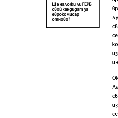
Ще наложи ли ГЕРБ
вр
свой кандидат за
еврокомисар
лу
отново?
с
с
ко
из
и
Ок
Л
с
из
се