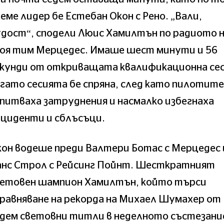
еме лидер бе Естебан Окон с Рено. „Вали,
дост“, сподели Люис Хамилтън по радиото 
воя тим Мерцедес. Имаше шест минути и 56
екунди от откриващата квалификационна сес
гато сесията бе спряна, след като пилотите
питваха затруднения и насмалко избегнаха
нциденти и сблъсъци.
он водеше преди Валтери Ботас с Мерцедес 
анс Строл с Рейсинг Пойнт. Шесткратният
ветовен шампион Хамилтън, който търси
равняване на рекорда на Михаел Шумахер от
дем световни титли в неделното състезани