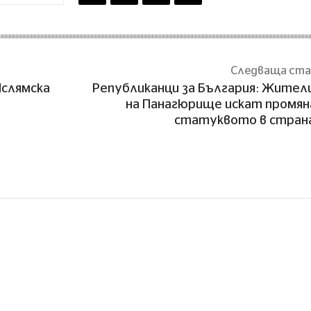
Следваща ст
Ислямска
Републиканци за България: Жите
на Панагюрище искат промян
статуквото в стран