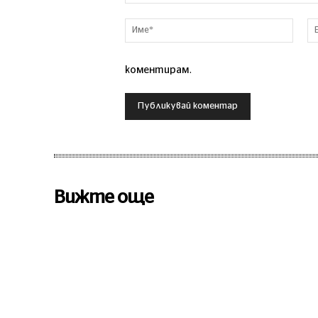
Коментар
Име*
коментирам.
Вижте още