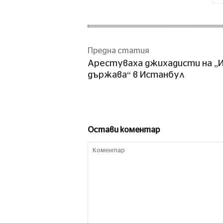
Предна статия
Арестуваха джихадисти на „
държава“ в Истанбул
Остави коментар