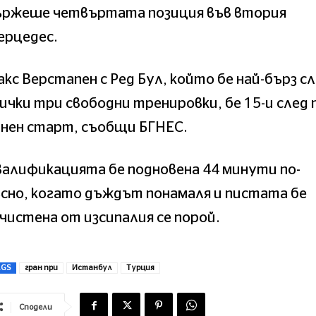
ържеше четвъртата позиция във втория
ерцедес.
кс Верстапен с Ред Бул, който бе най-бърз с
ички три свободни тренировки, бе 15-и след 
анен старт, съобщи БГНЕС.
алификацията бе подновена 44 минути по-
сно, когато дъждът понамаля и пистата бе
чистена от изсипалия се порой.
AGS
гран при
Истанбул
Турция
Сподели