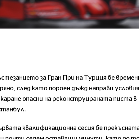
стезанието за Гран При на Турция бе времен
ряно, след като пороен дъжд направи услови
 каране опасни на реконструираната писта в
станбул.
ървата квалификационна сесия бе прекъснат
и почти седем оставащи минути, като по т