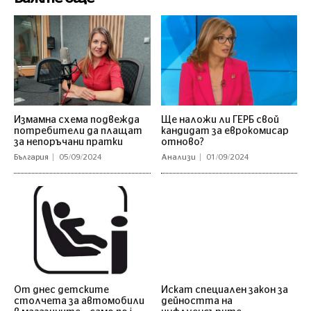
Измамна схема подвежда
Ще наложи ли ГЕРБ свой
потребители да плащат
кандидат за еврокомисар
за непоръчани пратки
отново?
България
05/09/2024
Анализи
01/09/2024
От днес детските
Искат специален закон за
столчета за автомобили
дейността на