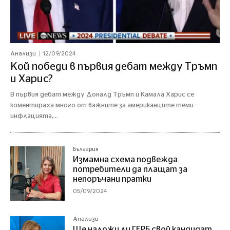
12/09/2024
Анализи
Кой победи в първия дебат между Тръмп
и Харис?
В първия дебат между Доналд Тръмп и Камала Харис се
коментираха много от важните за американците теми -
инфлацията,...
България
Измамна схема подвежда
потребители да плащат за
непоръчани пратки
05/09/2024
Анализи
Ще наложи ли ГЕРБ свой кандидат