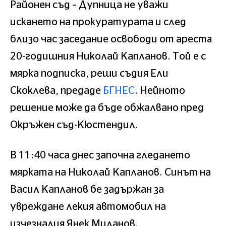
Районен съд – Дупница не уважи
искането на прокуратурата и след
близо час заседание освободи от арестa
20-годишния Николай Капланов. Той е с
мярка подписка, реши съдия Ели
Скоклева, предаде
БГНЕС
. Нейното
решение може да бъде обжалвано пред
Окръжен съд-Кюстендил.
В 11:40 часа днес започна гледането
мярката на Николай Капланов. Синът на
Васил Капланов бе задържан за
увреждане лекия автомобил на
изчезналия Янек Миланов.