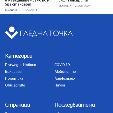
в магазините – само по i-
инфлуенсърите
Size стандарт
България
29/08/2024
България
01/09/2024
Категории
Последни Новини
COVID 19
България
Любопитно
Политика
Лайфстайл
Общество
Наука
Страници
Последвайте ни