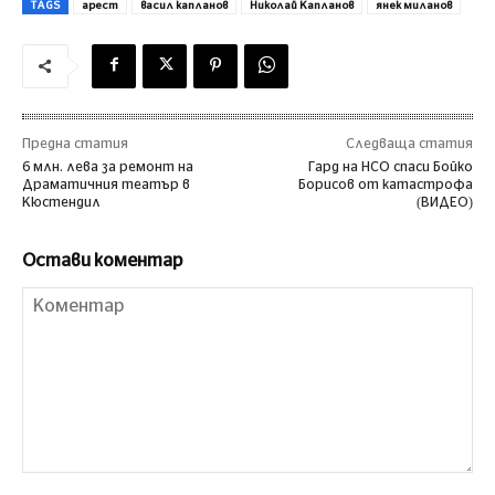
TAGS
арест
васил капланов
Николай Капланов
янек миланов
Предна статия
Следваща статия
6 млн. лева за ремонт на
Гард на НСО спаси Бойко
Драматичния театър в
Борисов от катастрофа
Кюстендил
(ВИДЕО)
Остави коментар
Коментар