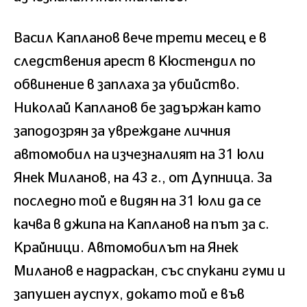
Васил Капланов вече трети месец е в
следствения арест в Кюстендил по
обвинение в заплаха за убийство.
Николай Капланов бе задържан като
заподозрян за увреждане личния
автомобил на изчезналият на 31 юли
Янек Миланов, на 43 г., от Дупница. За
последно той е видян на 31 юли да се
качва в джипа на Капланов на път за с.
Крайници. Автомобилът на Янек
Миланов е надраскан, със спукани гуми и
запушен ауспух, докато той е във