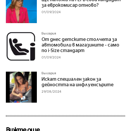
за еврокомисар отново?
01/09/2024
България
От днес детските столчета за
автомобили в магазините – само
по i-Size стандарт
01/09/2024
България
Искат специален закон за
дейността на инфлуенсърите
29/08/2024
Вижте още