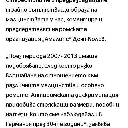
Стереотипите и предразсъдъците,
трайно съпътстващи образа на
малцинствата у нас, коментира и
председателят на ромската
организация „Амалипе“ Деян Колев.
„През периода 2007- 2013 имаше
подобряване, след което рязко
влошаване на отношението към
различните малцинства и особено
ромите. Антиромската дискриминация
придобива стряскащи размери, подобни
на тези, които сме наблюдавали в
Германия през 30-те години“, заявява