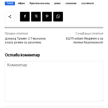
TAGS
евреи
Кристална нощ
роми
синагога
холокост
Предна статия
Следваща статия
Доналд Тръмп: 2.7 милиона
ЕЦТП искат бюджет и за
гласа за мен са заличени
пътна безопасност
Остави коментар
Коментар