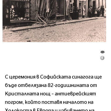
С церемония в Софийската синагога ще
бъде отбелязана 82-годишнината от
Кристалната нощ – антиеврейският
погром, който поставя началото на
Холокоста в Европа и избиването на