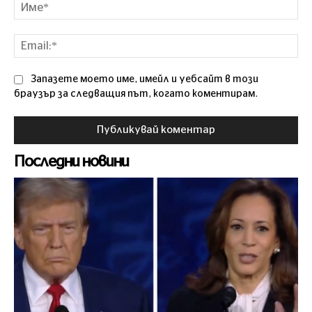
Им
Ema
Запазете моето име, имейл и уебсайт в този
браузър за следващия път, когато коментирам.
Последни новини