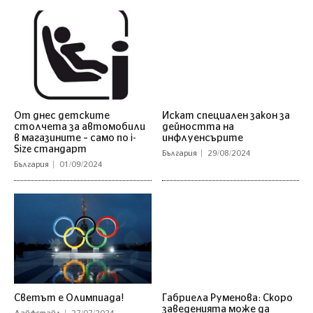
От днес детските
Искат специален закон за
столчета за автомобили
дейността на
в магазините – само по i-
инфлуенсърите
Size стандарт
България
29/08/2024
България
01/09/2024
Светът е Олимпиада!
Габриела Руменова: Скоро
заведенията може да