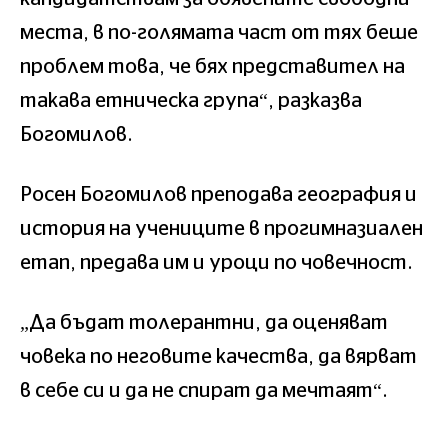
места, в по-голямата част от тях беше
проблем това, че бях представител на
такава етническа група“, разказва
Богомилов.
Росен Богомилов преподава география и
история на учениците в прогимназиален
етап, предава им и уроци по човечност.
„Да бъдат толерантни, да оценяват
човека по неговите качества, да вярват
в себе си и да не спират да мечтаят“.