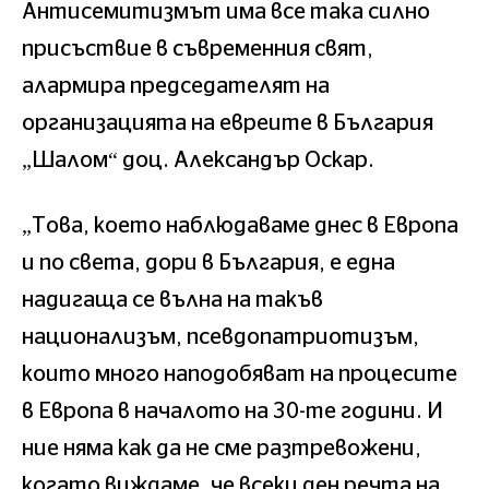
Антисемитизмът има все така силно
присъствие в съвременния свят,
алармира председателят на
организацията на евреите в България
„Шалом“ доц. Александър Оскар.
„Това, което наблюдаваме днес в Европа
и по света, дори в България, е една
надигаща се вълна на такъв
национализъм, псевдопатриотизъм,
които много наподобяват на процесите
в Европа в началото на 30-те години. И
ние няма как да не сме разтревожени,
когато виждаме, че всеки ден речта на