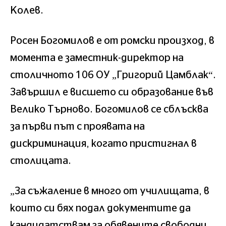
Колев.
Росен Богомилов е от ромски произход, в
момента е заместник-директор на
столичното 106 ОУ „Григорий Цамблак“.
Завършил е висшето си образование във
Велико Търново. Богомилов се сблъсква
за първи път с проявата на
дискриминация, когато пристигнал в
столицата.
„За съжаление в много от училищата, в
които си бях подал документите да
кандидатствам за обявените свободни