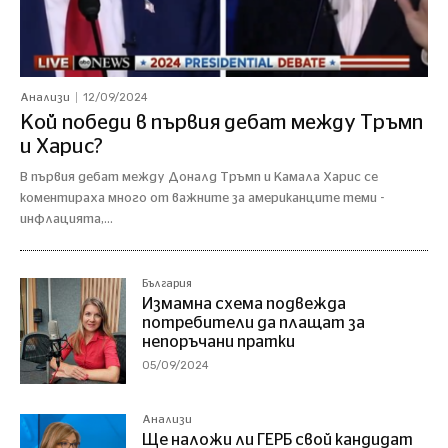
12/09/2024
Анализи
Кой победи в първия дебат между Тръмп
и Харис?
В първия дебат между Доналд Тръмп и Камала Харис се
коментираха много от важните за американците теми -
инфлацията,...
България
Измамна схема подвежда
потребители да плащат за
непоръчани пратки
05/09/2024
Анализи
Ще наложи ли ГЕРБ свой кандидат