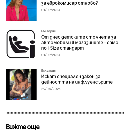
за еврокомисар отново?
01/09/2024
България
От днес детските столчета за
автомобили в магазините – само
по i-Size стандарт
01/09/2024
България
Искат специален закон за
дейността на инфлуенсърите
29/08/2024
Вижте още