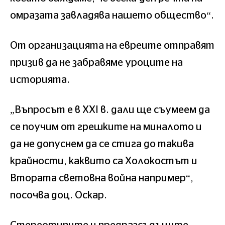
омразата завладява нашето общество“.
От организацията на евреите отправят
призив да не забравяме уроците на
историята.
„Въпросът е в XXI в. дали ще съумеем да
се поучим от грешките на миналото и
да не допуснем да се стига до такива
крайности, каквито са Холокостът и
Втората световна война например“,
посочва доц. Оскар.