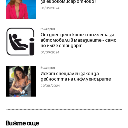
за еврокомисар отново?
01/09/2024
България
От днес детските столчета за
автомобили в магазините – само
по i-Size стандарт
01/09/2024
България
Искат специален закон за
дейността на инфлуенсърите
29/08/2024
Вижте още