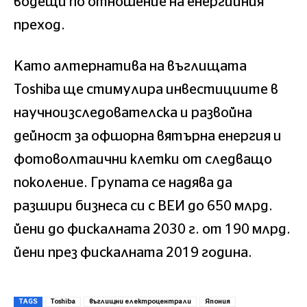
водещи по отношение на енергийния
преход.
Като алтернатива на въглищата
Toshiba ще стимулира инвестициите в
научноизследователска и развойна
дейност за офшорна вятърна енергия и
фотоволтаични клетки от следващо
поколение. Групата се надява да
разшири бизнеса си с ВЕИ до 650 млрд.
йени до фискалната 2030 г. от 190 млрд.
йени през фискалната 2019 година.
TAGS
Toshiba
въглищни електроцентрали
Япония