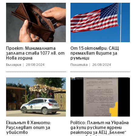
Проект: Минималната
От 15 октомври: САЩ
заплата става 1077 лв. от
премахват визите за
Нова година
румънци
България
28/08/2024
Политика
26/08/2024
Екшънът в Ханиоти:
Politico: Планът на Украйна
Разследват опит за
да купи руските ядрени
убийство
реактори за АЕЦ „Белене“