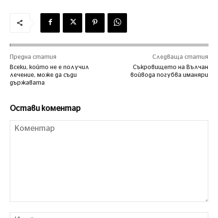
Предна статия
Следваща статия
Всеки, който не е получил
Съкровището на Вълчан
лечение, може да съди
войвода погубва иманяри
държавата
Остави коментар
Коментар
Им