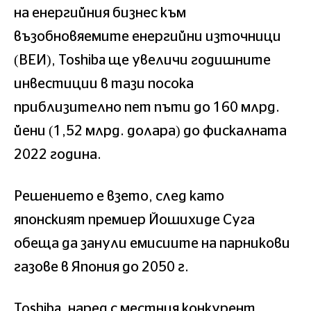
на енергийния бизнес към
възобновяемите енергийни източници
(ВЕИ), Toshiba ще увеличи годишните
инвестиции в тази посока
приблизително пет пъти до 160 млрд.
йени (1,52 млрд. долара) до фискалната
2022 година.
Решението е взето, след като
японският премиер Йошихиде Суга
обеща да занули емисиите на парникови
газове в Япония до 2050 г.
Toshiba, наред с местния конкурент