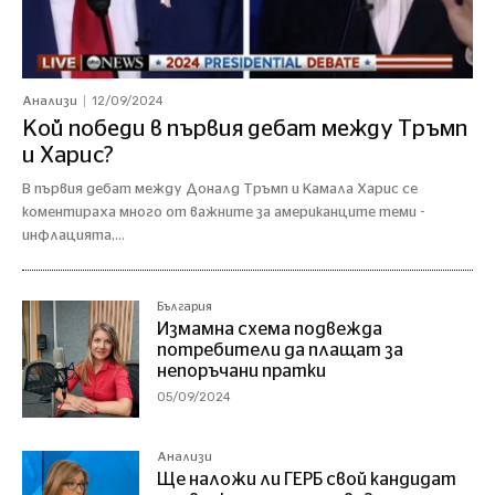
12/09/2024
Анализи
Кой победи в първия дебат между Тръмп
и Харис?
В първия дебат между Доналд Тръмп и Камала Харис се
коментираха много от важните за американците теми -
инфлацията,...
България
Измамна схема подвежда
потребители да плащат за
непоръчани пратки
05/09/2024
Анализи
Ще наложи ли ГЕРБ свой кандидат