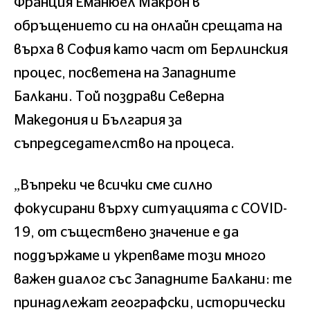
Франция Еманюел Макрон в
обръщението си на онлайн срещата на
върха в София като част от Берлинския
процес, посветена на Западните
Балкани. Той поздрави Северна
Македония и България за
съпредседателство на процеса.
„Въпреки че всички сме силно
фокусирани върху ситуацията с СOVID-
19, от съществено значение е да
поддържаме и укрепваме този много
важен диалог със Западните Балкани: те
принадлежат географски, исторически