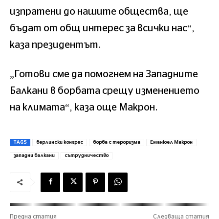
изпратени до нашите общества, ще
бъдат от общ интерес за всички нас“,
каза президентът.
„Готови сме да помогнем на Западните
Балкани в борбата срещу изменението
на климата“, каза още Макрон.
TAGS
берлински конгрес
борба с тероризма
Еманюел Макрон
западни балкани
сътрудничество
Предна статия
Следваща статия