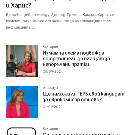
и Харис?
В първия дебат между Доналд Тръмп и Камала Харис се
коментираха много от важните за американците теми -
инфлацията,...
България
Измамна схема подвежда
потребители да плащат за
непоръчани пратки
05/09/2024
Анализи
Ще наложи ли ГЕРБ свой кандидат
за еврокомисар отново?
01/09/2024
България
От днес детските столчета за