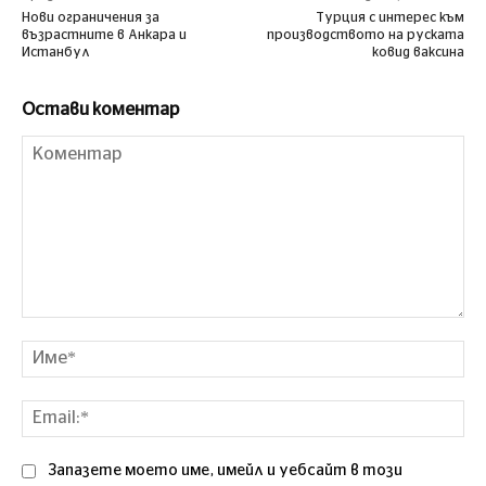
Нови ограничения за
Турция с интерес към
възрастните в Анкара и
производството на руската
Истанбул
ковид ваксина
Остави коментар
Коментар
Им
Ema
Запазете моето име, имейл и уебсайт в този