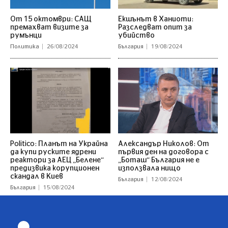
От 15 октомври: САЩ
Екшънът в Ханиоти:
премахват визите за
Разследват опит за
румънци
убийство
Политика
26/08/2024
България
19/08/2024
Politico: Планът на Украйна
Александър Николов: От
да купи руските ядрени
първия ден на договора с
реактори за АЕЦ „Белене“
„Боташ“ България не е
предизвика корупционен
използвала нищо
скандал в Киев
България
12/08/2024
България
15/08/2024