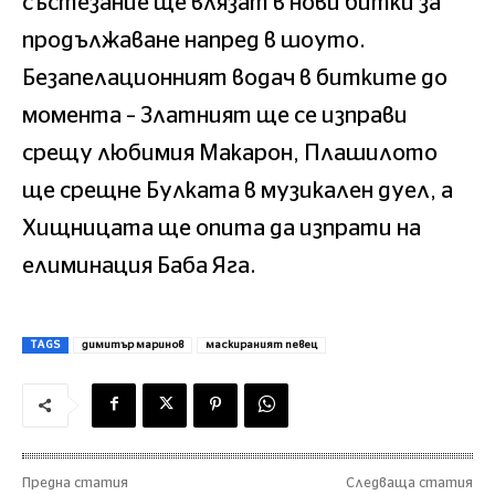
състезание ще влязат в нови битки за
продължаване напред в шоуто.
Безапелационният водач в битките до
момента – Златният ще се изправи
срещу любимия Макарон, Плашилото
ще срещне Булката в музикален дуел, а
Хищницата ще опита да изпрати на
елиминация Баба Яга.
TAGS
димитър маринов
маскираният певец
Предна статия
Следваща статия