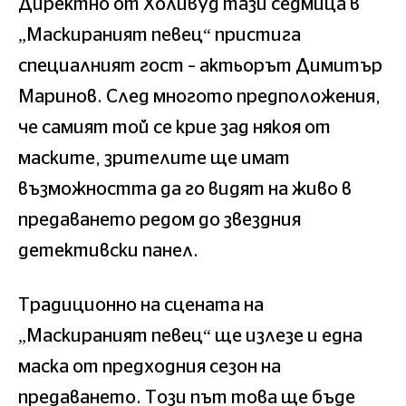
Директно от Холивуд тази седмица в
„Маскираният певец“ пристига
специалният гост – актьорът Димитър
Маринов. След многото предположения,
че самият той се крие зад някоя от
маските, зрителите ще имат
възможността да го видят на живо в
предаването редом до звездния
детективски панел.
Традиционно на сцената на
„Маскираният певец“ ще излезе и една
маска от предходния сезон на
предаването. Този път това ще бъде