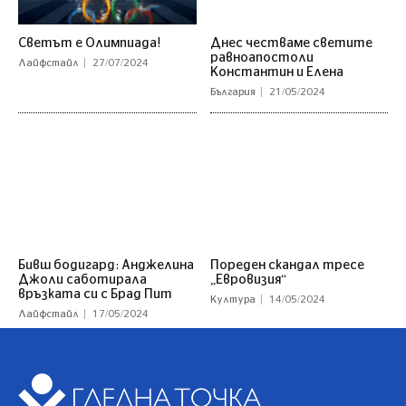
Светът е Олимпиада!
Днес честваме светите
равноапостоли
Лайфстайл
27/07/2024
Константин и Елена
България
21/05/2024
Бивш бодигард: Анджелина
Пореден скандал тресе
Джоли саботирала
„Евровизия“
връзката си с Брад Пит
Култура
14/05/2024
Лайфстайл
17/05/2024