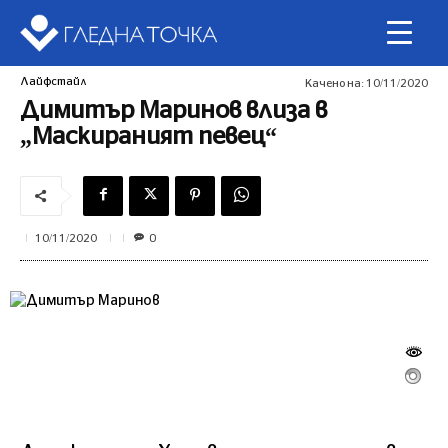
Лайфстайл
Качено на:
10/11/2020
Димитър Маринов влиза в
„Маскираният певец“
0
10/11/2020