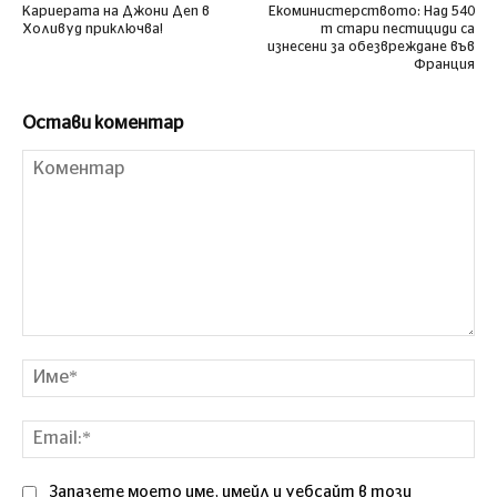
Кариерата на Джони Деп в
Екоминистерството: Над 540
Холивуд приключва!
т стари пестициди са
изнесени за обезвреждане във
Франция
Остави коментар
Коментар
Им
Ema
Запазете моето име, имейл и уебсайт в този