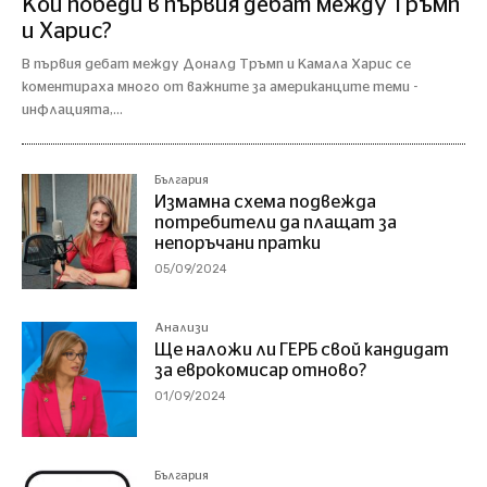
Кой победи в първия дебат между Тръмп
и Харис?
В първия дебат между Доналд Тръмп и Камала Харис се
коментираха много от важните за американците теми -
инфлацията,...
България
Измамна схема подвежда
потребители да плащат за
непоръчани пратки
05/09/2024
Анализи
Ще наложи ли ГЕРБ свой кандидат
за еврокомисар отново?
01/09/2024
България