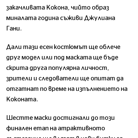
закачливата Кокона, чийто образ
миналата година съживи Джулиана
Гани.
Дали тази есен костюмът ще облече
друг модел или под маската ще бъде
скрита друга популярна личност,
зрители и следователи ще опитат да
отгатнат по време на изпълнението на
Коконата.
Шестте маски достигнали до този
финален етап на атрактивното