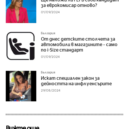
за еврокомисар отново?
01/09/2024
България
От днес детските столчета за
автомобили в магазините – само
по i-Size стандарт
01/09/2024
България
Искат специален закон за
дейността на инфлуенсърите
29/08/2024
Вижте още