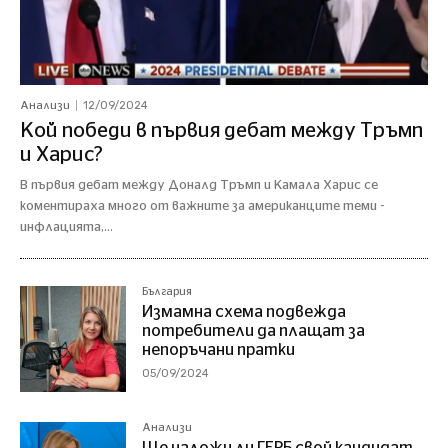
12/09/2024
Анализи
Кой победи в първия дебат между Тръмп
и Харис?
В първия дебат между Доналд Тръмп и Камала Харис се
коментираха много от важните за американците теми -
инфлацията,...
България
Измамна схема подвежда
потребители да плащат за
непоръчани пратки
05/09/2024
Анализи
Ще наложи ли ГЕРБ свой кандидат