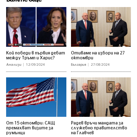
Кой победи в първия дебат
Отиваме на избори на 27
между Тръмп и Харис?
октомври
Анализи
12/09/2024
България
27/08/2024
От 15 октомври: САЩ
Радев връчи мандата за
премахват визите за
служебно правителство
румънци
на Главчев