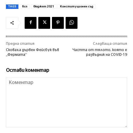
TAGS
бсп
бюджет 2021
Конституционен съд
Предна статия
Следваща статия
Сковаха дървен Фейсбук във
Частта от тялото, която е
„Фермата“
развъдник на COVID-19
Остави коментар
Коментар