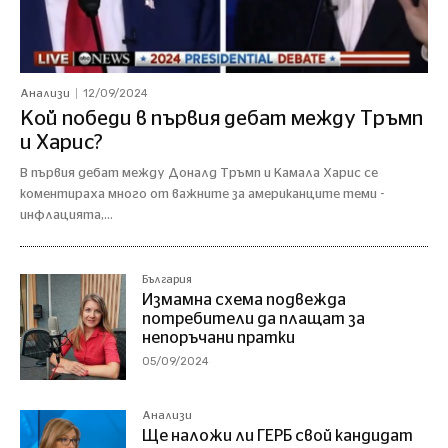
12/09/2024
Анализи
Кой победи в първия дебат между Тръмп
и Харис?
В първия дебат между Доналд Тръмп и Камала Харис се
коментираха много от важните за американците теми -
инфлацията,...
България
Измамна схема подвежда
потребители да плащат за
непоръчани пратки
05/09/2024
Анализи
Ще наложи ли ГЕРБ свой кандидат