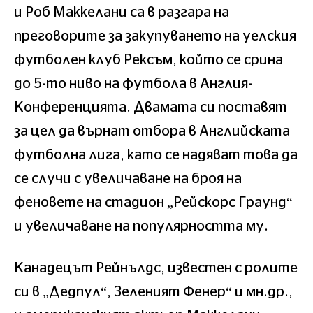
и Роб Маккелани са в разгара на
преговорите за закупуването на уелския
футболен клуб Рексъм, който се срина
до 5-то ниво на футбола в Англия-
Конференцията. Двамата си поставят
за цел да върнат отбора в Английската
футболна лига, като се надяват това да
се случи с увеличаване на броя на
феновете на стадион „Рейскорс Граунд“
и увеличаване на популярността му.
Канадецът Рейнълдс, известен с ролите
си в „Дедпул“, Зеленият Фенер“ и мн.др.,