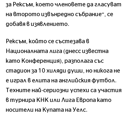
за Рексъм, което членовете да гласуват
на второто извънредно събрание“, се
добавя в изявлението.
Рексъм, който се състезава в
Националната лига (днесс известна
като Конференция), разполага със
стадион за 10 хиляди души, но никога не
е играл в елита на английския футбол.
Техните най-сериозни успехи са участия
в турнира КНК или Лига Европа като
носители на Купата на Уелс.