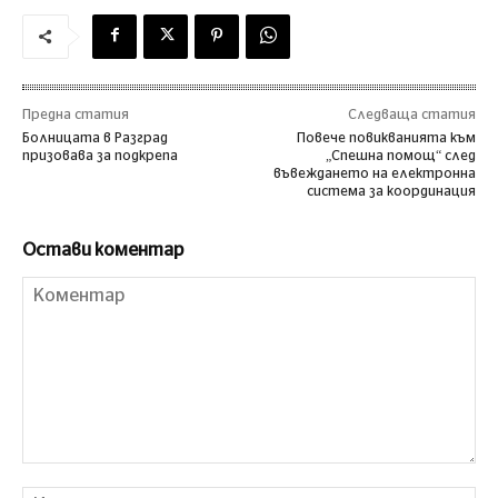
Предна статия
Следваща статия
Болницата в Разград
Повече повикванията към
призовава за подкрепа
„Спешна помощ“ след
въвеждането на електронна
система за координация
Остави коментар
Коментар
Им