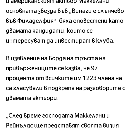
и американският актьор Маккелани,
основната звезда във „Винаги е слънчево
във Филаделфия“, бяха оповестени като
двамата кандидати, които се
интересуват да инвестират в клуба.
В изявление на Борда на тръста на
привържениците се казва, че 97
процента от всичките им 1223 члена на
са гласували в подкрепа на разговорите с
двамата актьори.
„След време господата Маккелани и
Рейнълдс ще представят своята визия