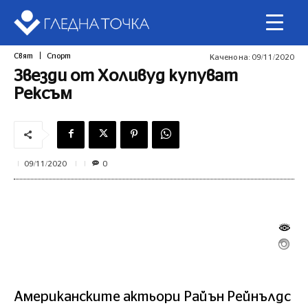
Свят
Спорт
Качено на:
09/11/2020
Звезди от Холивуд купуват
Рексъм
0
09/11/2020
Американските актьори Райън Рейнълдс