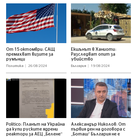
От 15 октомври: САЩ
Екшънът в Ханиоти:
премахват визите за
Разследват опит за
румънци
убийство
Политика
26/08/2024
България
19/08/2024
Politico: Планът на Украйна
Александър Николов: От
да купи руските ядрени
първия ден на договора с
реактори за АЕЦ „Белене“
„Боташ“ България не е