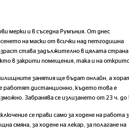
ви мерки и в съседна Румъния. От днес
сенето на маски от всички над петгодишна
ъзраст става задължително в цялата страна
кто в закрити помещения, така и на открито
чилищните занятия ще бъдат онлайн, а хора
е работят дистанционно, където това е
зможно. Забранява се излизането от 23 ч. до 5
ключение се прави само за ходене на работа з
щна смяна, за ходене на лекар, за полагане на