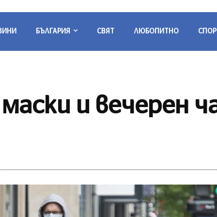
ВИНИ
БЪЛГАРИЯ
СВЯТ
ЛЮБОПИТНО
СПОР
аски и вечерен ча