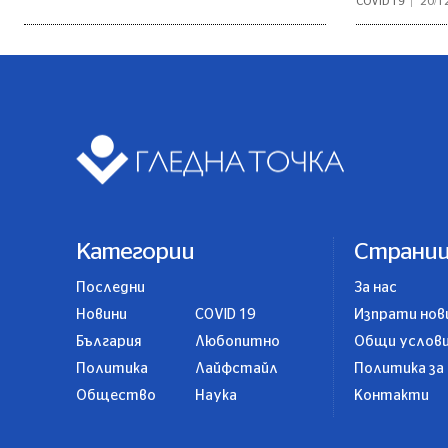
COVID 19
20/1
Категории
Страни
Последни
За нас
Новини
COVID 19
Изпрати нов
България
Любопитно
Общи услов
Политика
Лайфстайл
Политика за
Общество
Наука
Контакти