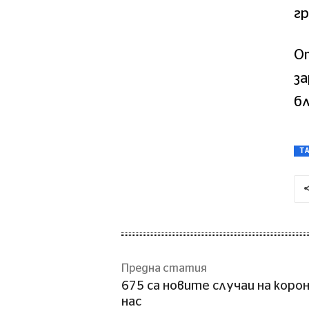
гр
От
за
бл
T
Предна статия
675 са новите случаи на коро
нас