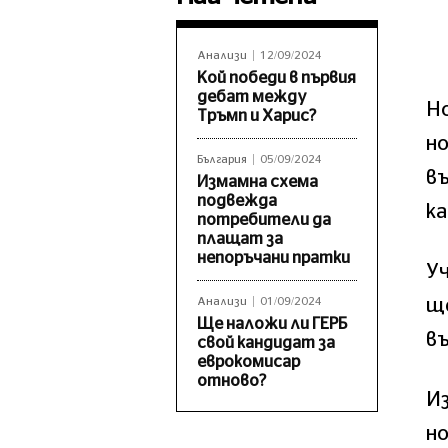
Анализи
12/09/2024
Кой победи в първия
дебат между
Но
Тръмп и Харис?
но
България
05/09/2024
в
Измамна схема
подвежда
ка
потребители да
плащат за
непоръчани пратки
У
щ
Анализи
01/09/2024
Ще наложи ли ГЕРБ
въ
свой кандидат за
еврокомисар
отново?
Из
но