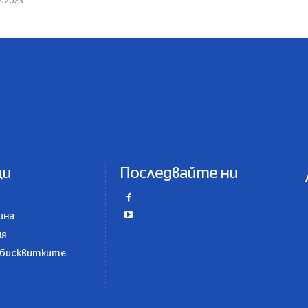
2/2023
ци
Последвайте ни
ина
ия
 бисквитките