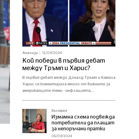
12/09/2024
Анализи
Кой победи в първия дебат
между Тръмп и Харис?
В първия дебат между Доналд Тръмп и Камала
Харис се коментираха много от важните за
американците теми - инфлацията,...
България
Измамна схема подвежда
потребители да плащат
за непоръчани пратки
05/09/2024