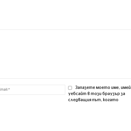
Email:*
Запазете моето име, имей
уебсайт в този браузър за
следващия път, когато