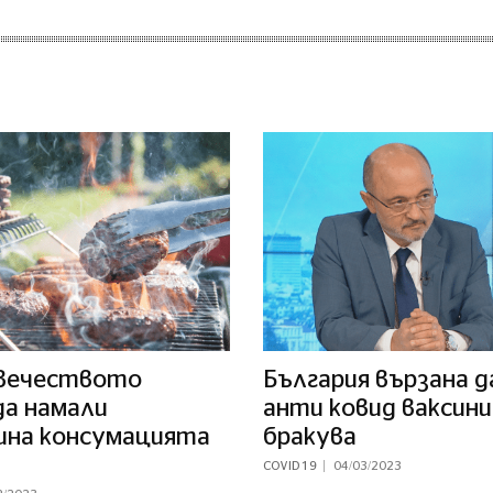
вечеството
България вързана д
да намали
анти ковид ваксини
ина консумацията
бракува
COVID 19
04/03/2023