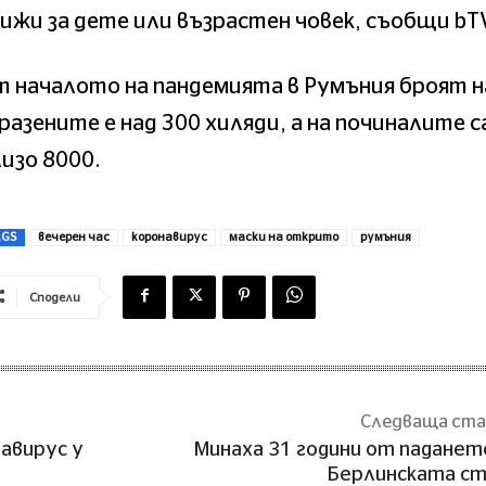
ижи за дете или възрастен човек, съобщи bT
 началото на пандемията в Румъния броят н
разените е над 300 хиляди, а на починалите с
изо 8000.
AGS
вечерен час
коронавирус
маски на открито
румъния
Сподели
Следваща ст
навирус у
Минаха 31 години от паданет
Берлинската с