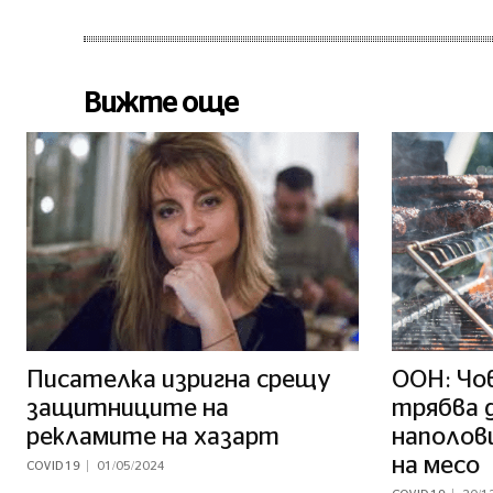
Вижте още
Писателка изригна срещу
ООН: Чо
защитниците на
трябва 
рекламите на хазарт
наполов
на месо
COVID 19
01/05/2024