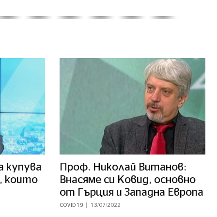
а купува
Проф. Николай Витанов:
, които
Внасяме си Ковид, основно
от Гърция и Западна Европа
COVID 19
13/07/2022