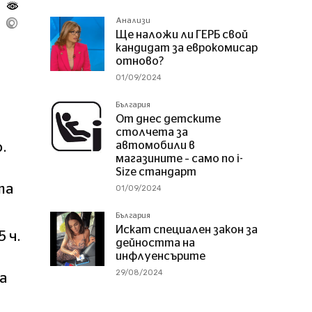
Анализи
Ще наложи ли ГЕРБ свой
кандидат за еврокомисар
отново?
01/09/2024
България
От днес детските
столчета за
автомобили в
.
магазините – само по i-
Size стандарт
та
01/09/2024
България
Искат специален закон за
 ч.
дейността на
инфлуенсърите
29/08/2024
а