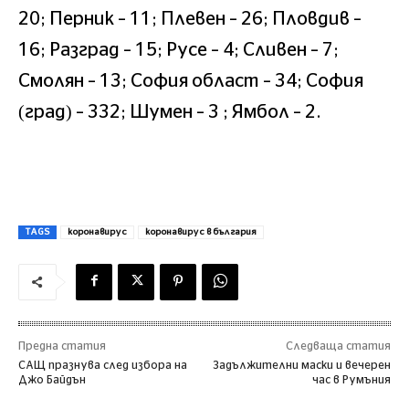
20; Перник – 11; Плевен – 26; Пловдив –
16; Разград – 15; Русе – 4; Сливен – 7;
Смолян – 13; София област – 34; София
(град) – 332; Шумен – 3 ; Ямбол – 2.
TAGS
коронавирус
коронавирус в българия
Предна статия
Следваща статия
САЩ празнува след избора на
Задължителни маски и вечерен
Джо Байдън
час в Румъния