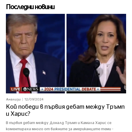
Последни новини
12/09/2024
Анализи
Кой победи в първия дебат между Тръмп
и Харис?
В първия дебат между Доналд Тръмп и Камала Харис се
коментираха много от важните за американците теми -