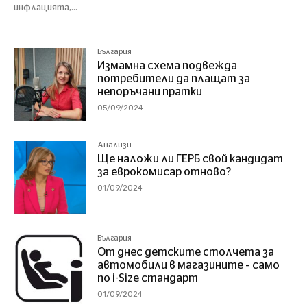
инфлацията,...
България
Измамна схема подвежда
потребители да плащат за
непоръчани пратки
05/09/2024
Анализи
Ще наложи ли ГЕРБ свой кандидат
за еврокомисар отново?
01/09/2024
България
От днес детските столчета за
автомобили в магазините – само
по i-Size стандарт
01/09/2024