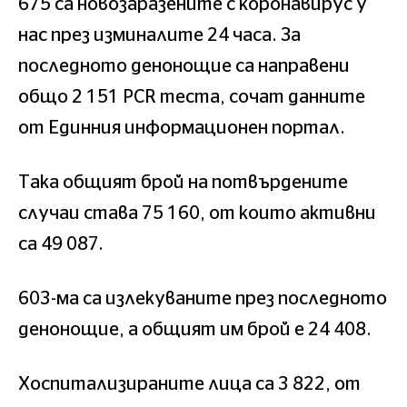
675 са новозаразените с коронавирус у
нас през изминалите 24 часа. За
последното денонощие са направени
общо 2 151 PCR теста, сочат данните
от Единния информационен портал.
Така общият брой на потвърдените
случаи става 75 160, от които активни
са 49 087.
603-ма са излекуваните през последното
денонощие, а общият им брой е 24 408.
Хоспитализираните лица са 3 822, от