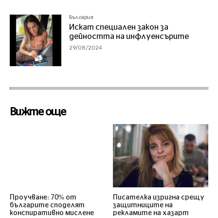
България
Искат специален закон за
дейността на инфлуенсърите
29/08/2024
Вижте още
Проучване: 70% от
Писателка изригна срещу
българите споделят
защитниците на
конспиративно мислене
рекламите на хазарт