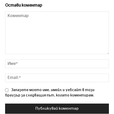
Остави коментар
Коментар
Им
Ema
Запазете моето име, имейл и уебсайт в този
браузър за следващия път, когато коментирам.