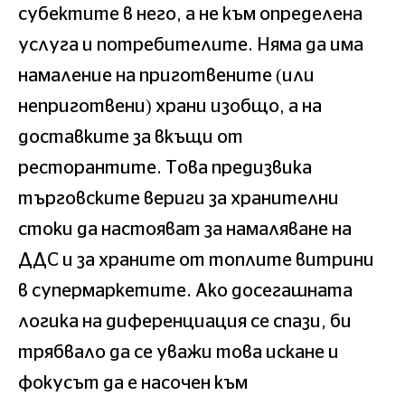
субектите в него, а не към определена
услуга и потребителите. Няма да има
намаление на приготвените (или
неприготвени) храни изобщо, а на
доставките за вкъщи от
ресторантите. Това предизвика
търговските вериги за хранителни
стоки да настояват за намаляване на
ДДС и за храните от топлите витрини
в супермаркетите. Ако досегашната
логика на диференциация се спази, би
трябвало да се уважи това искане и
фокусът да е насочен към