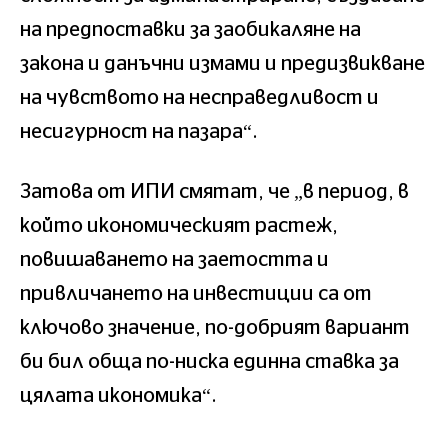
на предпоставки за заобикаляне на
закона и данъчни измами и предизвикване
на чувството на несправедливост и
несигурност на пазара“.
Затова от ИПИ смятат, че „в период, в
който икономическият растеж,
повишаването на заетостта и
привличането на инвестиции са от
ключово значение, по-добрият вариант
би бил обща по-ниска единна ставка за
цялата икономика“.