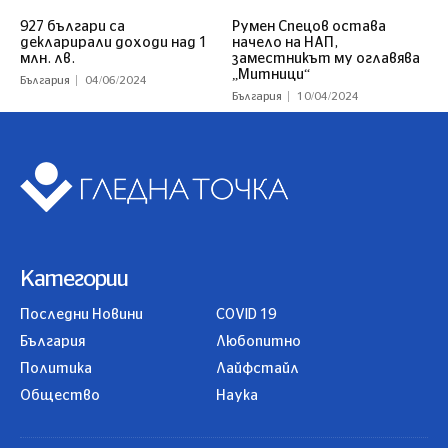
927 българи са
Румен Спецов остава
декларирали доходи над 1
начело на НАП,
млн. лв.
заместникът му оглавява
„Митници“
България
04/06/2024
България
10/04/2024
Категории
Последни Новини
COVID 19
България
Любопитно
Политика
Лайфстайл
Общество
Наука