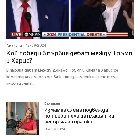
12/09/2024
Анализи
Кой победи в първия дебат между Тръмп
и Харис?
В първия дебат между Доналд Тръмп и Камала Харис се
коментираха много от важните за американците теми -
инфлацията,...
България
Измамна схема подвежда
потребители да плащат за
непоръчани пратки
05/09/2024