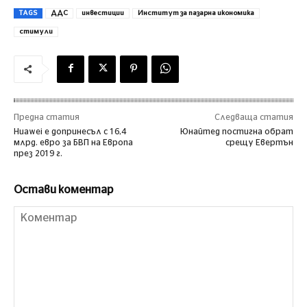
TAGS
ДДС
инвестиции
Институт за пазарна икономика
стимули
Предна статия
Следваща статия
Huawei е допринесъл с 16,4
Юнайтед постигна обрат
млрд. евро за БВП на Европа
срещу Евертън
през 2019 г.
Остави коментар