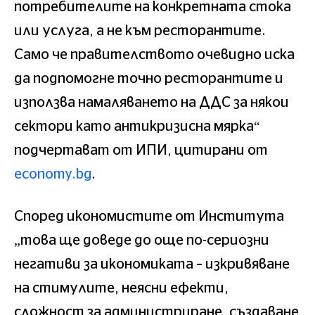
потребителите на конкретната стока
или услуга, а не към ресторантите.
Само че правителството очевидно иска
да подпомогне точно ресторантите и
използва намаляването на ДДС за някои
сектори като антикризисна мярка“
подчертават от ИПИ, цитирани от
economy.bg
.
Според икономистите от Института
„това ще доведе до още по-сериозни
негативи за икономиката – изкривяване
на стимулите, неясни ефекти,
сложност за администриране, създаване