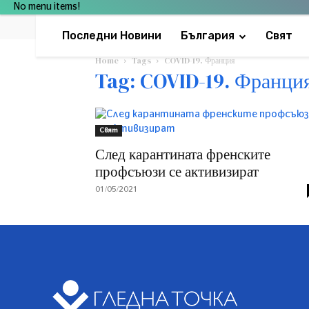
No menu items!
Последни Новини
България
Свят
Home
Tags
COVID-19. Франция
Tag: COVID-19. Франци
Свят
След карантината френските
профсъюзи се активизират
01/05/2021