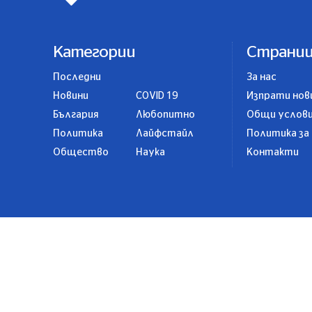
Категории
Страни
Последни
За нас
Новини
COVID 19
Изпрати нов
България
Любопитно
Общи услов
Политика
Лайфстайл
Политика за
Общество
Наука
Контакти