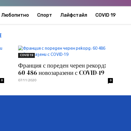
Любопитно
Спорт
Лайфстайл
COVID 19
я
COVID 19
Франция с пореден черен рекорд:
60 486 новозаразени с COVID-19
07/11/2020
0
0