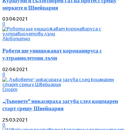
Куршуми и сълзотворен газ на протест срещу
мерките в Швейцария
03/04/2021
0
Любопитно
Роботи ще унищожават коронавируса с
ултравиолетови лъчи
02/04/2021
0
Спорт
„Лъвовете“ инкасираха загуба след кошмарен
старт срещу Швейцария
25/03/2021
0