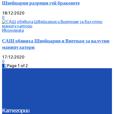
Швейцария разреши гей браковете
18/12/2020
0
Икономика
САЩ обявиха Швейцария и Виетнам за валутни
манипулатори
17/12/2020
0
1
2
Page 1 of 2
Категории