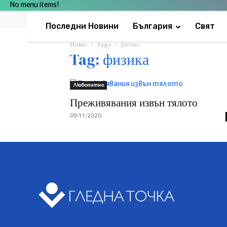
No menu items!
Последни Новини
България
Свят
Home
Tags
физика
Tag: физика
Любопитно
Преживявания извън тялото
09/11/2020