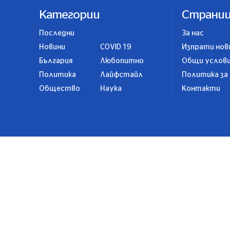
Категории
Страни
Последни
За нас
Новини
COVID 19
Изпрати нов
България
Любопитно
Общи услов
Политика
Лайфстайл
Политика за
Общество
Наука
Контакти