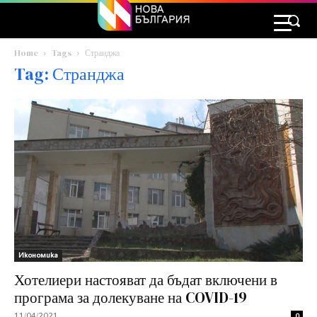
Home
Tags
Странджа
Tag: Странджа
Икономика
Хотелиери настояват да бъдат включени в
програма за долекуване на COVID-19
11/04/2021
0