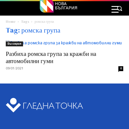
Home
Tags
ромска група
Tag: ромска група
България
Разбиха ромска група за кражби на
автомобилни гуми
09/01/2021
0