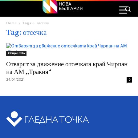
Home
Tags
отсечка
Tag: отсечка
Общество
Отварят за движение отсечката край Чирпан
на АМ „Тракия“
24/04/2021
0