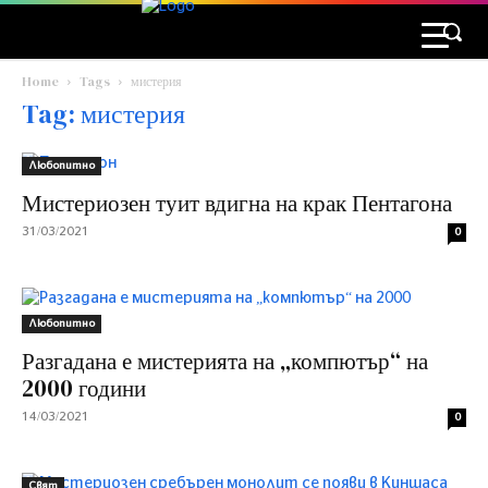
Home
Tags
мистерия
Tag: мистерия
Любопитно
Мистериозен туит вдигна на крак Пентагона
31/03/2021
0
Любопитно
Разгадана е мистерията на „компютър“ на
2000 години
14/03/2021
0
Свят