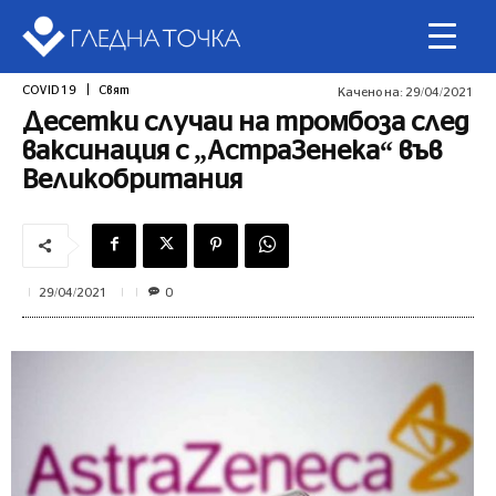
COVID 19
Свят
Качено на:
29/04/2021
Десетки случаи на тромбоза след
ваксинация с „АстраЗенека“ във
Великобритания
0
29/04/2021