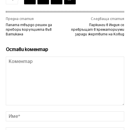
Предна статия
Следваща статия
Папата твърдо решен да
Паркинги в Индия се
пребори корупцията във
превръщат в крематориуми
Ватикана
заради жертвите на Ковид
Остави коментар
Коментар
Им