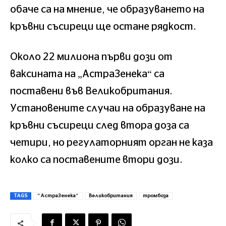
обаче са на мнение, че образуването на
кръвни съсиреци ще остане рядкост.
Около 22 милиона първи дози от
ваксината на „АстраЗенека“ са
поставени във Великобритания.
Установените случаи на образуване на
кръвни съсиреци след втора доза са
четири, но регулаторният орган не каза
колко са поставените втори дози.
TAGS
"АстраЗенека"
Великобритания
тромбоза