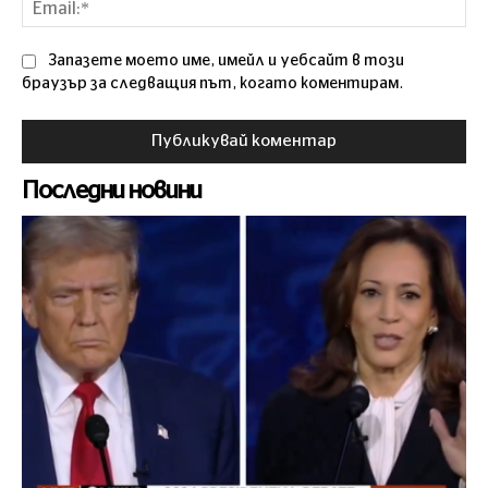
Ema
Запазете моето име, имейл и уебсайт в този
браузър за следващия път, когато коментирам.
Последни новини