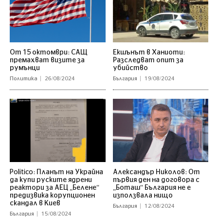
От 15 октомври: САЩ
Екшънът в Ханиоти:
премахват визите за
Разследват опит за
румънци
убийство
Политика
26/08/2024
България
19/08/2024
Politico: Планът на Украйна
Александър Николов: От
да купи руските ядрени
първия ден на договора с
реактори за АЕЦ „Белене“
„Боташ“ България не е
предизвика корупционен
използвала нищо
скандал в Киев
България
12/08/2024
България
15/08/2024