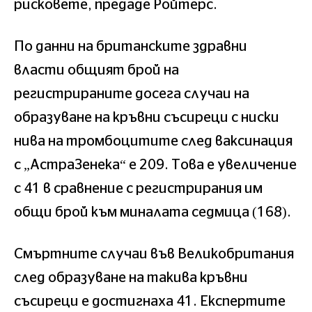
рисковете, предаде Ройтерс.
По данни на британските здравни
власти общият брой на
регистрираните досега случаи на
образуване на кръвни съсиреци с ниски
нива на тромбоцитите след ваксинация
с „АстраЗенека“ е 209. Това е увеличение
с 41 в сравнение с регистрирания им
общи брой към миналата седмица (168).
Смъртните случаи във Великобритания
след образуване на такива кръвни
съсиреци е достигнаха 41. Експертите