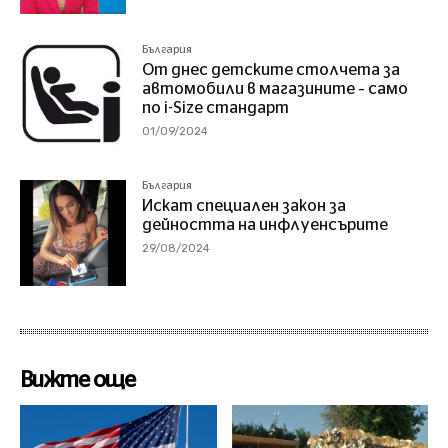
България
От днес детските столчета за
автомобили в магазините – само
по i-Size стандарт
01/09/2024
България
Искат специален закон за
дейността на инфлуенсърите
29/08/2024
Вижте още