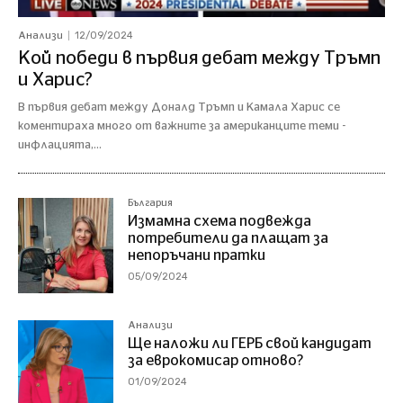
12/09/2024
Анализи
Кой победи в първия дебат между Тръмп
и Харис?
В първия дебат между Доналд Тръмп и Камала Харис се
коментираха много от важните за американците теми -
инфлацията,...
България
Измамна схема подвежда
потребители да плащат за
непоръчани пратки
05/09/2024
Анализи
Ще наложи ли ГЕРБ свой кандидат
за еврокомисар отново?
01/09/2024