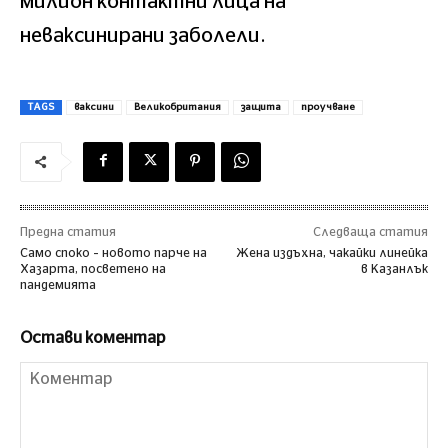
милион контактни лица на
неваксинирани заболели.
TAGS
ваксини
Великобритания
защита
проучване
Предна статия
Следваща статия
Само споко – новото парче на
Жена издъхна, чакайки линейка
Хазарта, посветено на
в Казанлък
пандемията
Остави коментар