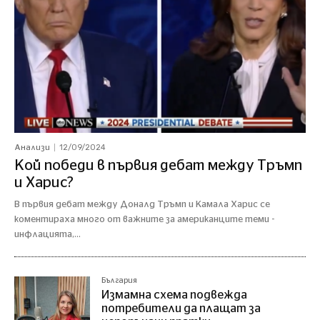
12/09/2024
Анализи
Кой победи в първия дебат между Тръмп
и Харис?
В първия дебат между Доналд Тръмп и Камала Харис се
коментираха много от важните за американците теми -
инфлацията,...
България
Измамна схема подвежда
потребители да плащат за