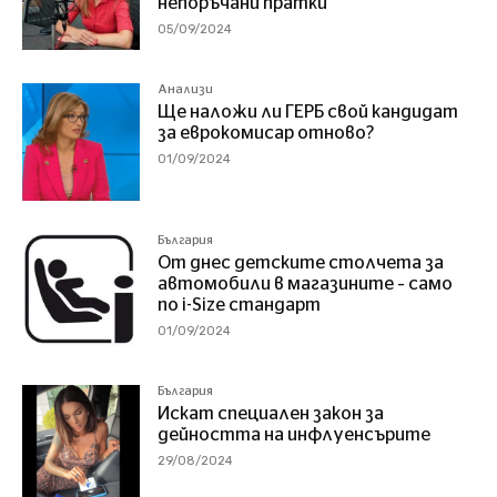
непоръчани пратки
05/09/2024
Анализи
Ще наложи ли ГЕРБ свой кандидат
за еврокомисар отново?
01/09/2024
България
От днес детските столчета за
автомобили в магазините – само
по i-Size стандарт
01/09/2024
България
Искат специален закон за
дейността на инфлуенсърите
29/08/2024