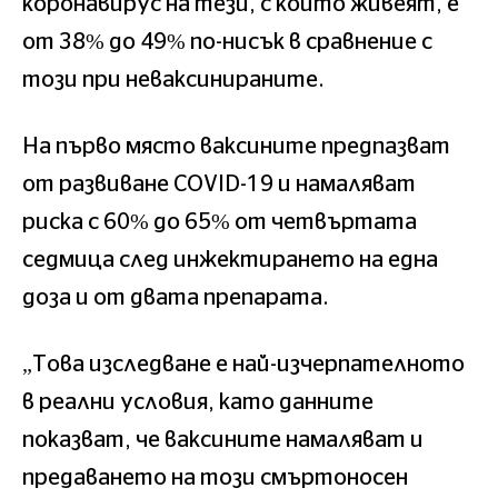
коронавирус на тези, с които живеят, е
от 38% до 49% по-нисък в сравнение с
този при неваксинираните.
На първо място ваксините предпазват
от развиване COVID-19 и намаляват
риска с 60% до 65% от четвъртата
седмица след инжектирането на една
доза и от двата препарата.
„Това изследване е най-изчерпателното
в реални условия, като данните
показват, че ваксините намаляват и
предаването на този смъртоносен