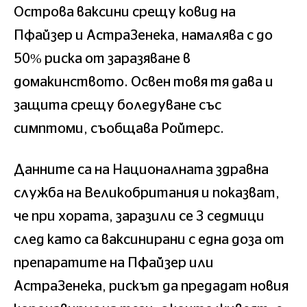
Острова ваксини срещу ковид на
Пфайзер и AстраЗенека, намалява с до
50% риска от заразяване в
домакинството. Освен товя тя дава и
защита срещу боледуване със
симптоми, съобщава Ройтерс.
Данните са на Националната здравна
служба на Великобритания и показват,
че при хората, заразили се 3 седмици
след като са ваксинирани с една доза от
препаратите на Пфайзер или
AстраЗенека, рискът да предадат новия