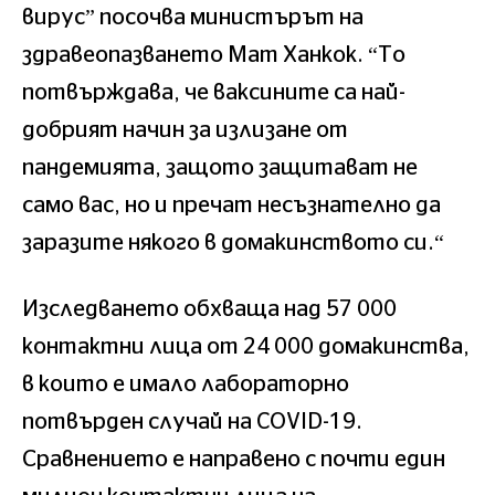
вирус” посочва министърът на
здравеопазването Мат Ханкок. “То
потвърждава, че ваксините са най-
добрият начин за излизане от
пандемията, защото защитават не
само вас, но и пречат несъзнателно да
заразите някого в домакинството си.“
Изследването обхваща над 57 000
контактни лица от 24 000 домакинства,
в които е имало лабораторно
потвърден случай на COVID-19.
Сравнението е направено с почти един