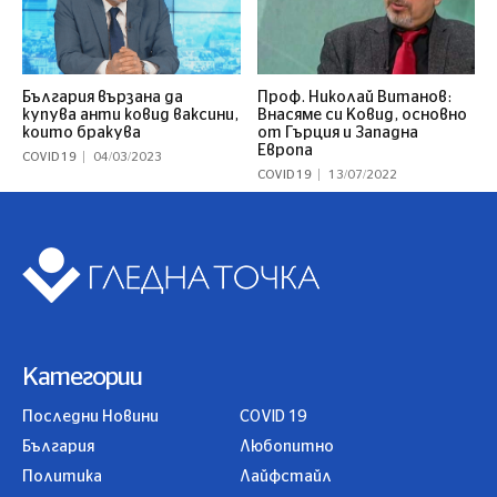
България вързана да
Проф. Николай Витанов:
купува анти ковид ваксини,
Внасяме си Ковид, основно
които бракува
от Гърция и Западна
Европа
COVID 19
04/03/2023
COVID 19
13/07/2022
Категории
Последни Новини
COVID 19
България
Любопитно
Политика
Лайфстайл