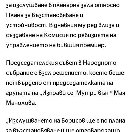
за изслушване в пленарна зала относно
Плана за възстановяване и
устойчивост. В дневния му ред влиза и
създаване на Комисия по ревизията на
управлението на бившия премиер.
Председателския съвет в Народното
събрание е взел решението, което беше
потвърдено от председателката на
групата на „Изправи се! Мутри вън!“ Мая
Манолова.
„Изслушването на Борисов ще е по плана
за възстановяване и ще отговаря защо