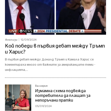
12/09/2024
Анализи
Кой победи в първия дебат между Тръмп
и Харис?
В първия дебат между Доналд Тръмп и Камала Харис се
коментираха много от важните за американците теми -
инфлацията,...
България
Измамна схема подвежда
потребители да плащат за
непоръчани пратки
05/09/2024