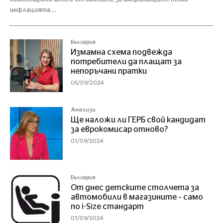
инфлацията,...
България
Измамна схема подвежда
потребители да плащат за
непоръчани пратки
05/09/2024
Анализи
Ще наложи ли ГЕРБ свой кандидат
за еврокомисар отново?
01/09/2024
България
От днес детските столчета за
автомобили в магазините – само
по i-Size стандарт
01/09/2024