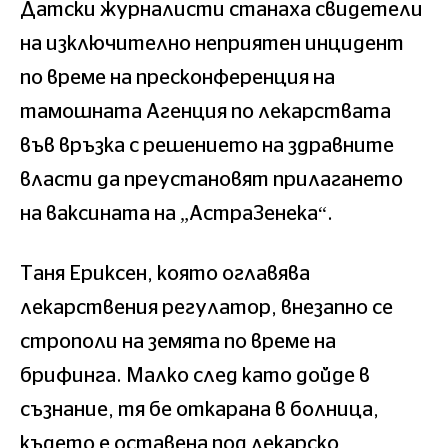
Датски журналисти станаха свидетели
на изключително неприятен инцидент
по време на пресконференция на
тамошната Агенция по лекарствата
във връзка с решението на здравните
власти да преустановят прилагането
на ваксината на „АстраЗенека“.
Таня Ериксен, която оглавява
лекарствения регулатор, внезапно се
строполи на земята по време на
брифинга. Малко след като дойде в
съзнание, тя бе откарана в болница,
където е оставена под лекарско