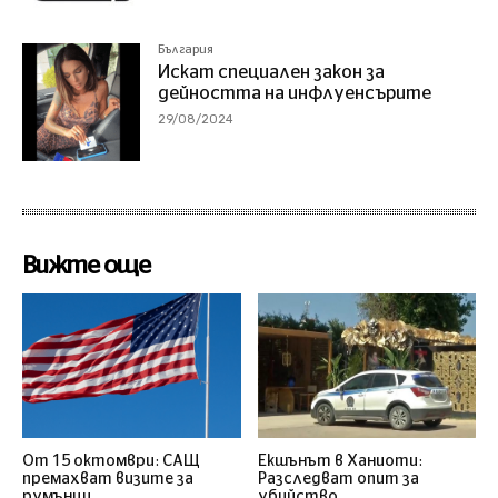
България
Искат специален закон за
дейността на инфлуенсърите
29/08/2024
Вижте още
От 15 октомври: САЩ
Екшънът в Ханиоти:
премахват визите за
Разследват опит за
румънци
убийство