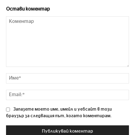
Остави коментар
Коментар
Им
Ema
Запазете моето име, имейл и уебсайт в този
браузър за следващия път, когато коментирам.