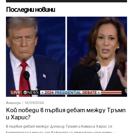
Последни новини
12/09/2024
Анализи
Кой победи в първия дебат между Тръмп
и Харис?
В първия дебат между Доналд Тръмп и Камала Харис се
коментираха много от важните за американците теми -