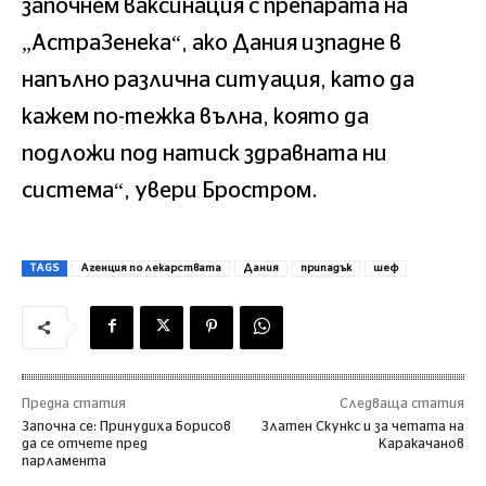
започнем ваксинация с препарата на
„АстраЗенека“, ако Дания изпадне в
напълно различна ситуация, като да
кажем по-тежка вълна, която да
подложи под натиск здравната ни
система“, увери Бростром.
TAGS
Агенция по лекарствата
Дания
припадък
шеф
Предна статия
Следваща статия
Започна се: Принудиха Борисов
Златен Скункс и за четата на
да се отчете пред
Каракачанов
парламента