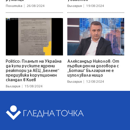
Политика
26/08/2024
България
19/08/2024
Politico: Планът на Украйна
Александър Николов: От
да купи руските ядрени
първия ден на договора с
реактори за АЕЦ „Белене“
„Боташ“ България не е
предизвика корупционен
използвала нищо
скандал в Киев
България
12/08/2024
България
15/08/2024