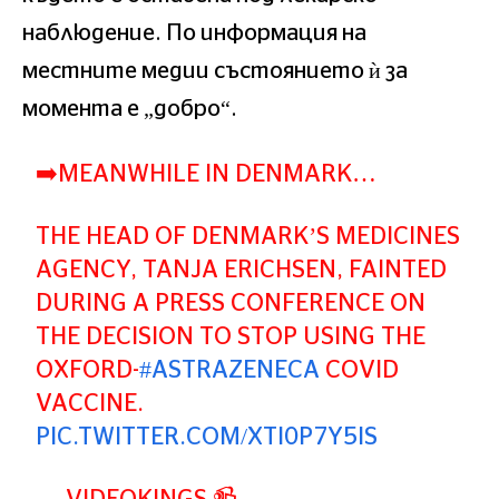
наблюдение. По информация на
местните медии състоянието ѝ за
момента е „добро“.
➡️MEANWHILE IN DENMARK…
THE HEAD OF DENMARK’S MEDICINES
AGENCY, TANJA ERICHSEN, FAINTED
DURING A PRESS CONFERENCE ON
THE DECISION TO STOP USING THE
OXFORD-
#ASTRAZENECA
COVID
VACCINE.
PIC.TWITTER.COM/XTI0P7Y5IS
— VIDEOKINGS 📹