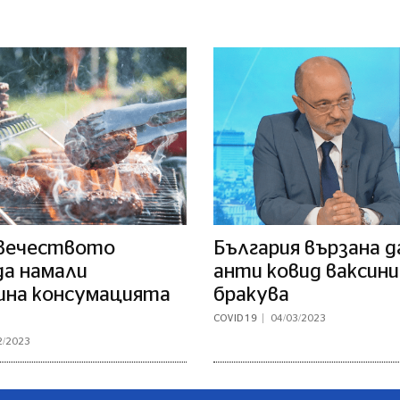
вечеството
България вързана д
да намали
анти ковид ваксини
ина консумацията
бракува
COVID 19
04/03/2023
2/2023