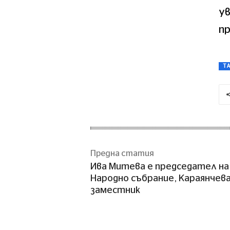
у
пр
T
Предна статия
Ива Митева е председател на
Народно събрание, Караянчева
заместник