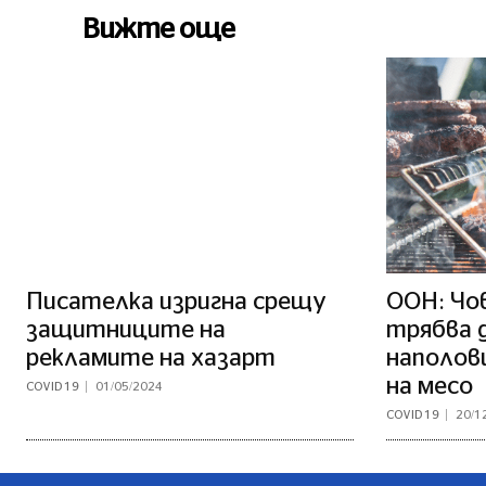
Вижте още
Писателка изригна срещу
ООН: Чо
защитниците на
трябва 
рекламите на хазарт
наполов
на месо
COVID 19
01/05/2024
COVID 19
20/1