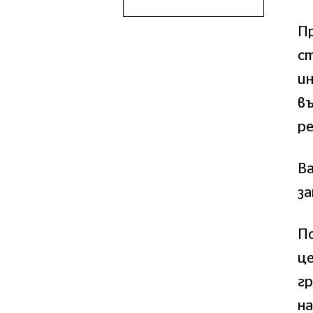
П
ст
ин
въ
ре
Ва
за
По
це
г
на