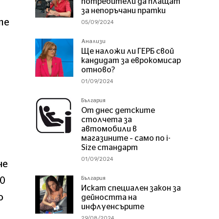
потребители да плащат
за непоръчани пратки
те
05/09/2024
Анализи
Ще наложи ли ГЕРБ свой
кандидат за еврокомисар
отново?
01/09/2024
България
От днес детските
столчета за
автомобили в
магазините – само по i-
Size стандарт
01/09/2024
че
България
00
Искат специален закон за
о
дейността на
инфлуенсърите
29/08/2024