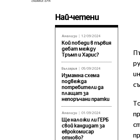
снимка: ЕРА
Най-четени
Анализи
12/09/2024
Кой победи в първия
дебат между
Пъ
Тръмп и Харис?
ру
България
05/09/2024
ин
Измамна схема
подвежда
с
потребители да
плащат за
непоръчани пратки
То
пр
Анализи
01/09/2024
Ще наложи ли ГЕРБ
ст
свой кандидат за
еврокомисар
пр
отново?