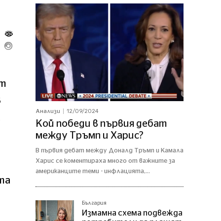
от
в
12/09/2024
Анализи
,
Кой победи в първия дебат
между Тръмп и Харис?
В първия дебат между Доналд Тръмп и Камала
Харис се коментираха много от важните за
американците теми - инфлацията,...
та
България
Измамна схема подвежда