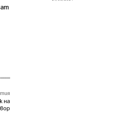
нат
атия
к на
вор