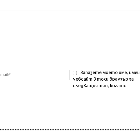
Email:*
Запазете моето име, имей
уебсайт в този браузър за
следващия път, когато