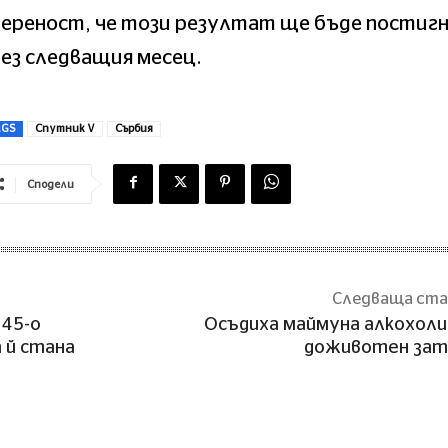
вереност, че този резултат ще бъде постиг
ез следващия месец.
AGS
Спутник V
Сърбия
Сподели
Следваща ст
 45-о
Осъдиха маймуна алкохоли
 й стана
доживотен зат