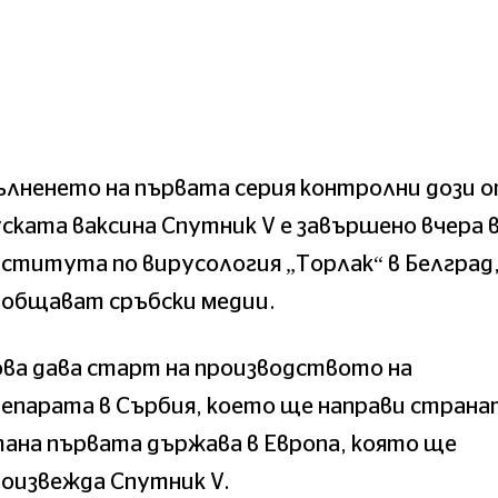
лненето на първата серия контролни дози 
ската ваксина Спутник V е завършено вчера 
ститута по вирусология „Торлак“ в Белград
ъобщават сръбски медии.
ва дава старт на производството на
епарата в Сърбия, което ще направи страна
ана първата държава в Европа, която ще
оизвежда Спутник V.