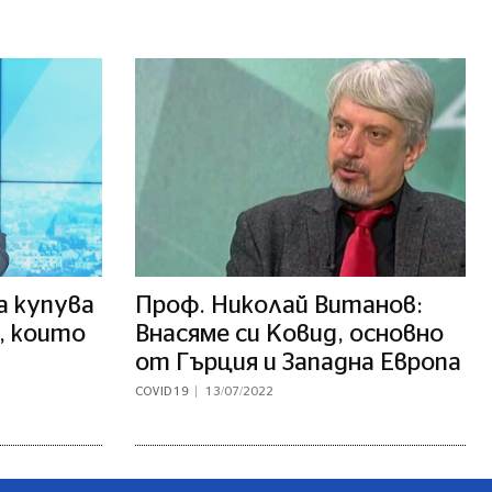
а купува
Проф. Николай Витанов:
, които
Внасяме си Ковид, основно
от Гърция и Западна Европа
COVID 19
13/07/2022