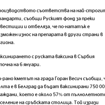
роизводството съответства на най-строги
андарти, съобщи Руският фонд за преки
вестиции и отбеляза, че по-нататък е
зможен износ на препарата в други страни в
гиона.
ксинирането с руската ваксина в Сърбия
почна на 6 януари.
-рано кметът на града Горан Весич съобщи, 
лта е в Белград да бъдат ваксинирани 750 0
раждани, което е около 57% от пълнолетнот
селение на сръбската столица. Той изрази