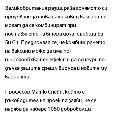
Великобритания разширява голямото си
проучване за това дали ковид ваксините
могат да се комбинират при
поставянето на втора доза, съобщи Би
Би Си. Предполага се, че комбинирането
на ваксини може да има по-
широкообхватен ефект и да осигури по-
дълга защита срещу вируса и новите му
варианти.
Професор Матю Снейп, който е
ръководител на проекта заяви, че се
надява да набере 1050 доброволци,