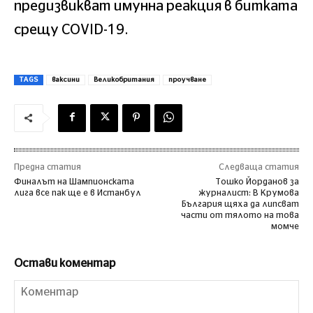
предизвикват имунна реакция в битката
срещу COVID-19.
TAGS
ваксини
Великобритания
проучване
Предна статия
Следваща статия
Финалът на Шампионската
Тошко Йорданов за
лига все пак ще е в Истанбул
журналист: В Крумова
България щяха да липсват
части от тялото на това
момче
Остави коментар