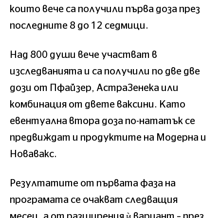
които вече са получили първа доза през
последните 8 до 12 седмици.
Над 800 души вече участват в
изследванията и са получили по две две
дози от Пфайзер, АстраЗенека или
комбинация от двете ваксини. Като
евентуална втора доза по-нататък се
предвиждат и продуктите на Модерна и
Новавакс.
Резултатите от първата фаза на
програмата се очакват следващия
месец, а от разширения ѝ вариант – през