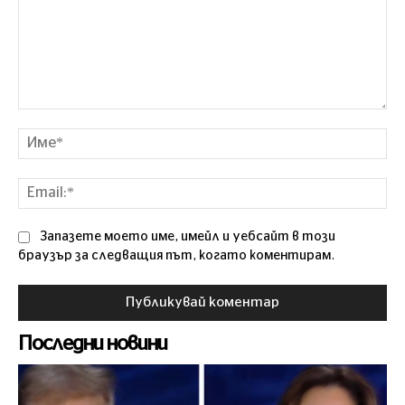
Коментар
Им
Ema
Запазете моето име, имейл и уебсайт в този
браузър за следващия път, когато коментирам.
Последни новини