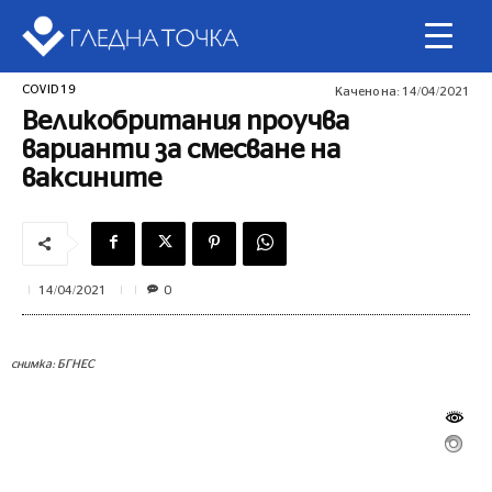
COVID 19
Качено на:
14/04/2021
Великобритания проучва
варианти за смесване на
ваксините
0
14/04/2021
снимка: БГНЕС