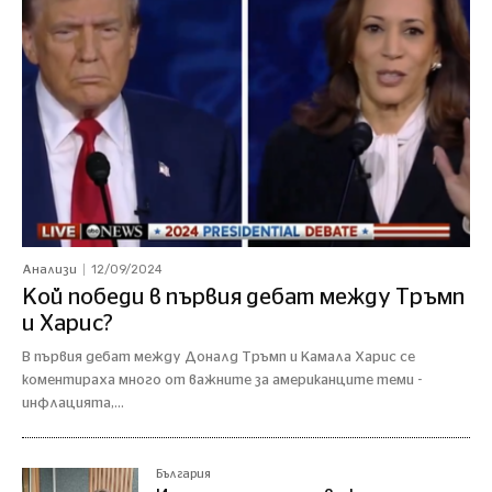
12/09/2024
Анализи
Кой победи в първия дебат между Тръмп
и Харис?
В първия дебат между Доналд Тръмп и Камала Харис се
коментираха много от важните за американците теми -
инфлацията,...
България