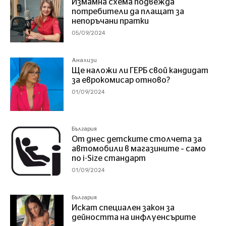
Измамна схема подвежда
потребители да плащат за
непоръчани пратки
05/09/2024
Анализи
Ще наложи ли ГЕРБ свой кандидат
за еврокомисар отново?
01/09/2024
България
От днес детските столчета за
автомобили в магазините – само
по i-Size стандарт
01/09/2024
България
Искат специален закон за
дейността на инфлуенсърите