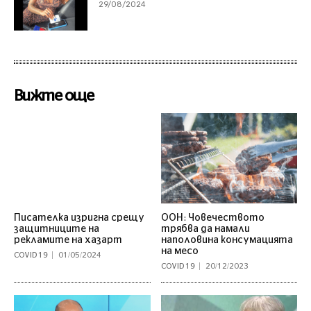
29/08/2024
Вижте още
Писателка изригна срещу
ООН: Човечеството
защитниците на
трябва да намали
рекламите на хазарт
наполовина консумацията
на месо
COVID 19
01/05/2024
COVID 19
20/12/2023