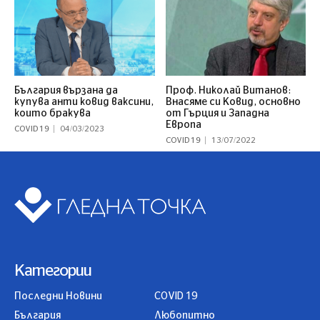
България вързана да
Проф. Николай Витанов:
купува анти ковид ваксини,
Внасяме си Ковид, основно
които бракува
от Гърция и Западна
Европа
COVID 19
04/03/2023
COVID 19
13/07/2022
Категории
Последни Новини
COVID 19
България
Любопитно