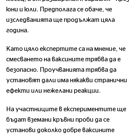
юни и юли. Предполага се обаче, че
изследванията ще продължат цяла
година.
Като цяло експертите са на мнение, че
смесването на ваксините трябва да е
безопасно. Проучванията трябва да
установят дали има някакви странични
ефекти или нежелани реакции.
На участниците в експериментите ще
бъдат вземани кръвни проби да се
установи доколко добре ваксините