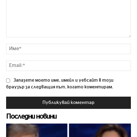
Коментар
Им
Ema
Запазете моето име, имейл и уебсайт в този
браузър за следващия път, когато коментирам.
Последни новини