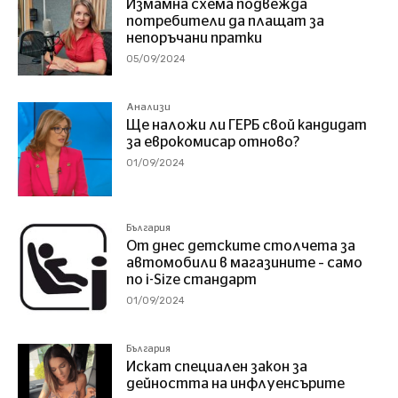
Измамна схема подвежда
потребители да плащат за
непоръчани пратки
05/09/2024
Анализи
Ще наложи ли ГЕРБ свой кандидат
за еврокомисар отново?
01/09/2024
България
От днес детските столчета за
автомобили в магазините – само
по i-Size стандарт
01/09/2024
България
Искат специален закон за
дейността на инфлуенсърите