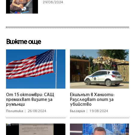
29/08/2024
Вижте още
От 15 октомври: САЩ
Екшънът в Ханиоти:
премахват визите за
Разследват опит за
румънци
убийство
Политика
26/08/2024
България
19/08/2024