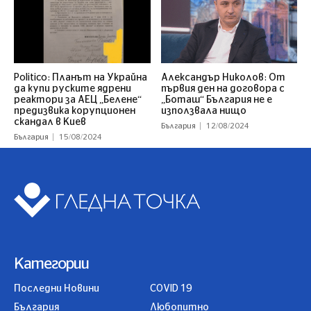
Politico: Планът на Украйна
Александър Николов: От
да купи руските ядрени
първия ден на договора с
реактори за АЕЦ „Белене“
„Боташ“ България не е
предизвика корупционен
използвала нищо
скандал в Киев
България
12/08/2024
България
15/08/2024
Категории
Последни Новини
COVID 19
България
Любопитно