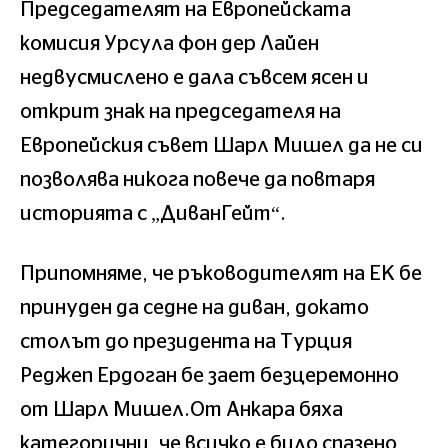
Председателят на Европейската
комисия Урсула фон дер Лайен
недвусмислено е дала съвсем ясен и
открит знак на председателя на
Европейския съвет Шарл Мишел да не си
позволява никога повече да повтаря
историята с „ДиванГейт“.
Припомняме, че ръководителят на ЕК бе
принуден да седне на диван, докато
столът до президента на Турция
Реджеп Ердоган бе зает безцеремонно
от Шарл Мишел.От Анкара бяха
категорични, че всичко е било спазено