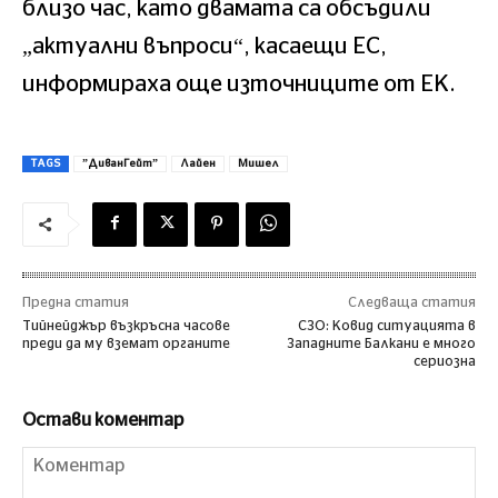
близо час, като двамата са обсъдили
„актуални въпроси“, касаещи ЕС,
информираха още източниците от ЕК.
TAGS
”ДиванГейт”
Лайен
Мишел
Предна статия
Следваща статия
Тийнейджър възкръсна часове
СЗО: Ковид ситуацията в
преди да му вземат органите
Западните Балкани е много
сериозна
Остави коментар