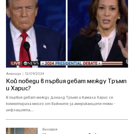
12/09/2024
Анализи
Кой победи в първия дебат между Тръмп
и Харис?
В първия дебат между Доналд Тръмп и Камала Харис се
коментираха много от важните за американците теми -
инфлацията,...
България