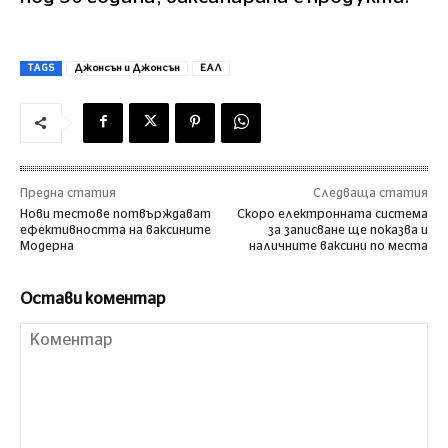
TAGS
Джонсън и Джонсън
ЕАЛ
Предна статия
Следваща статия
Нови тестове потвърждават
Скоро електронната система
ефективността на ваксините
за записване ще показва и
Модерна
наличните ваксини по места
Остави коментар