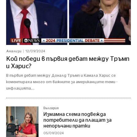
12/09/2024
Анализи
Кой победи в първия дебат между Тръмп
и Харис?
В първия дебат между Доналд Тръмп и Камала Харис се
коментираха много от важните за американците теми -
инфлацията,...
България
Измамна схема подвежда
потребители да плащат за
непоръчани пратки
05/09/2024