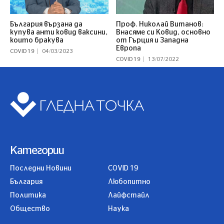
България вързана да
Проф. Николай Витанов:
купува анти ковид ваксини,
Внасяме си Ковид, основно
които бракува
от Гърция и Западна
Европа
COVID 19
04/03/2023
COVID 19
13/07/2022
Категории
Последни Новини
COVID 19
България
Любопитно
Политика
Лайфстайл
Общество
Наука