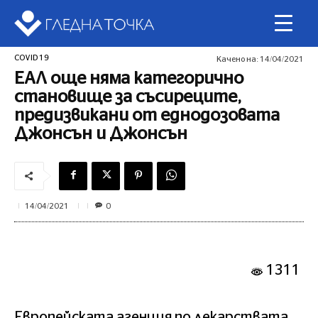
COVID 19
Качено на:
14/04/2021
ЕАЛ още няма категорично
становище за съсиреците,
предизвикани от еднодозовата
Джонсън и Джонсън
0
14/04/2021
1311
Европейската агенция по лекарствата