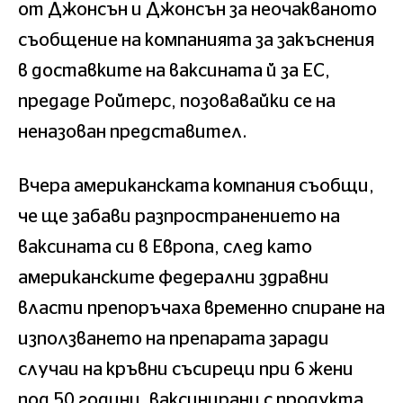
от Джонсън и Джонсън за неочакваното
съобщение на компанията за закъснения
в доставките на ваксината й за ЕС,
предаде Ройтерс, позовавайки се на
неназован представител.
Вчера американската компания съобщи,
че ще забави разпространението на
ваксината си в Европа, след като
американските федерални здравни
власти препоръчаха временно спиране на
използването на препарата заради
случаи на кръвни съсиреци при 6 жени
под 50 години, ваксинирани с продукта.