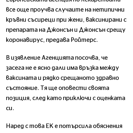
все още проучва случаите на нетипични
кръвни съсиреци при жени, ваксинирани с
препарата на Джонсън и Джонсън срещу
коронавирус, предава Ройтерс.
В изявление Агенцията посочва, че
засега не е ясно дали има връзка между
ваксината и рядко срещаното здравно
състояние. Тя ще оповести своята
позиция, след като приключи с оценката
си.
Наред с това ЕК е потърсила обяснения