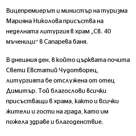
Вицепремиерът и министър на туризма
Марияна Николова присъства на
неделната литургия в храм „Св. 40
мъченици“ в Сапарева баня.
В днешния ден, в който църквата почита
Свети Евстатий Чудотворец,
литургията бе отслужена от отец
Димитър. Той благослови всички
присъстващи в храма, както и всички
жители и гости на града, като им
пожела здраве и благоденствие.