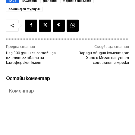
TAGS
България
значение
Марияна Николова
религиозен туризъм
Предна статия
Следваща статия
Над 300 души са готови да
Заради обидни коментари:
платят глобата на
Хари и Меган напускат
калоферския кмет
социалните мрежи
Остави коментар