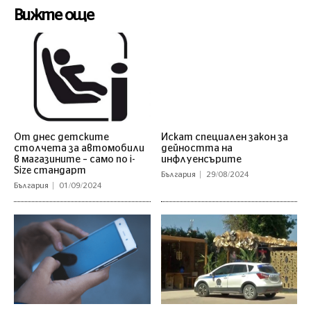
Вижте още
От днес детските
Искат специален закон за
столчета за автомобили
дейността на
в магазините – само по i-
инфлуенсърите
Size стандарт
България
29/08/2024
България
01/09/2024