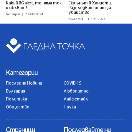
Какъв BG alert, то няма ток
Екшънът в Ханиоти:
и обхват!
Разследват опит за
убийство
България
23/08/2024
България
19/08/2024
Категории
Последни Новини
COVID 19
България
Любопитно
Политика
Лайфстайл
Общество
Наука
Страници
Последвайте ни