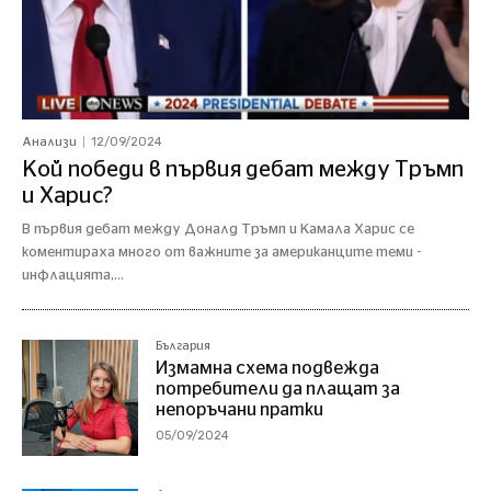
12/09/2024
Анализи
Кой победи в първия дебат между Тръмп
и Харис?
В първия дебат между Доналд Тръмп и Камала Харис се
коментираха много от важните за американците теми -
инфлацията,...
България
Измамна схема подвежда
потребители да плащат за
непоръчани пратки
05/09/2024