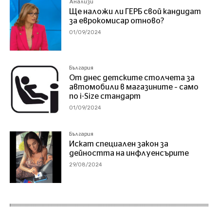
Анализи
Ще наложи ли ГЕРБ свой кандидат
за еврокомисар отново?
01/09/2024
България
От днес детските столчета за
автомобили в магазините – само
по i-Size стандарт
01/09/2024
България
Искат специален закон за
дейността на инфлуенсърите
29/08/2024