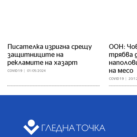
Писателка изригна срещу
ООН: Чо
защитниците на
трябва 
рекламите на хазарт
наполов
на месо
COVID 19
01/05/2024
COVID 19
20/1