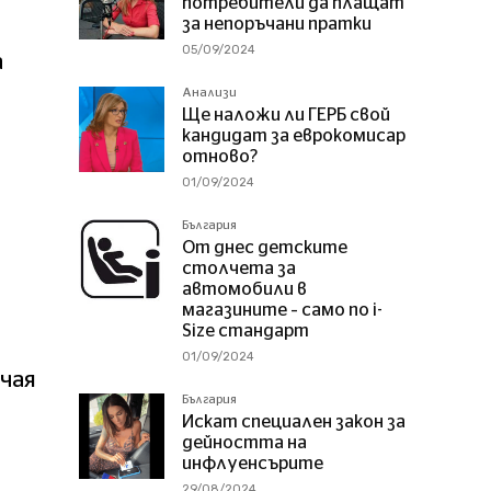
потребители да плащат
за непоръчани пратки
05/09/2024
а
Анализи
Ще наложи ли ГЕРБ свой
кандидат за еврокомисар
отново?
01/09/2024
България
в
От днес детските
столчета за
автомобили в
магазините – само по i-
Size стандарт
01/09/2024
чая
България
Искат специален закон за
дейността на
инфлуенсърите
29/08/2024