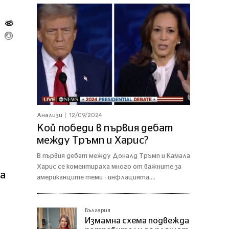
12/09/2024
Анализи
Кой победи в първия дебат
между Тръмп и Харис?
В първия дебат между Доналд Тръмп и Камала
Харис се коментираха много от важните за
на
американците теми - инфлацията,...
България
Измамна схема подвежда