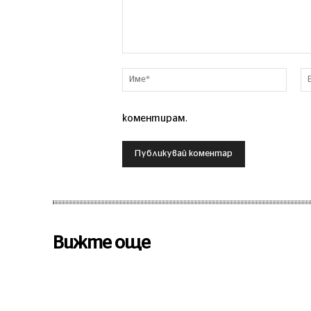
Коментар
Име*
коментирам.
Вижте още