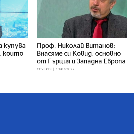
а купува
Проф. Николай Витанов:
, които
Внасяме си Ковид, основно
от Гърция и Западна Европа
COVID 19
13/07/2022