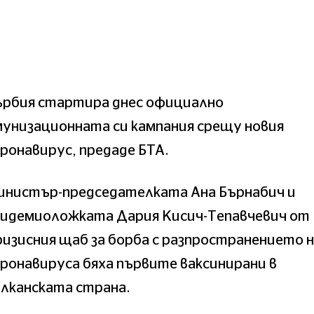
ърбия стартира днес официално
унизационната си кампания срещу новия
ронавирус, предаде БТА.
инистър-председателката Ана Бърнабич и
пидемиоложката Дария Кисич-Тепавчевич от
изисния щаб за борба с разпространението 
ронавируса бяха първите ваксинирани в
лканската страна.