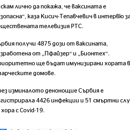
скам лично да покажа, че ваксината е
зопасна“, каза Кисич-Тепавчевич в интервю з
бществената телевизия РТС.
рбия получи 4875 дози от ваксината,
зработена от „Пфайзер“ и „Бионтех“.
риоритетно ще бъдат имунизирани хората 
тарческите домове.
рез изминалото денонощие Сърбия е
гистрирала 4426 инфекции и 51 смъртни слу
 хора с Covid-19.