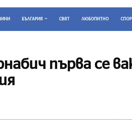
ВИНИ
БЪЛГАРИЯ
СВЯТ
ЛЮБОПИТНО
СПОР
набич първа се ва
бия