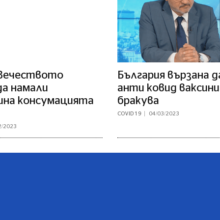
вечеството
България вързана д
да намали
анти ковид ваксини
ина консумацията
бракува
COVID 19
04/03/2023
2/2023