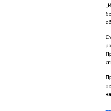
„И
бе
о
Съ
ра
П
с
П
ре
на