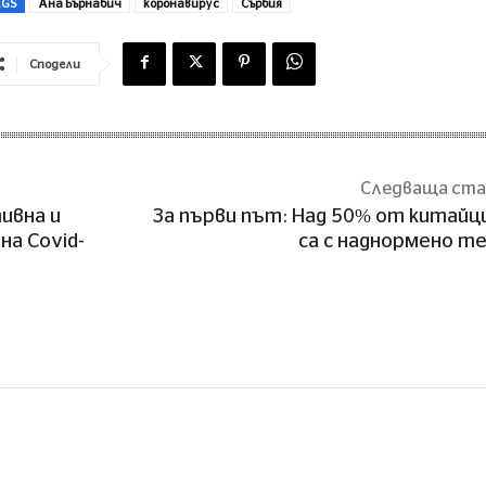
AGS
Ана Бърнабич
коронавирус
Сърбия
Сподели
Следваща ст
ивна и
За първи път: Над 50% от китай
а Covid-
са с наднормено т