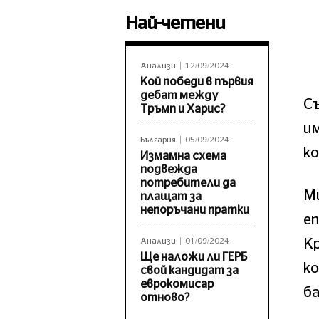
Най-четени
Анализи
12/09/2024
Кой победи в първия
дебат между
С
Тръмп и Харис?
им
България
05/09/2024
ко
Измамна схема
подвежда
потребители да
М
плащат за
непоръчани пратки
е
Кр
Анализи
01/09/2024
Ще наложи ли ГЕРБ
ко
свой кандидат за
еврокомисар
ба
отново?