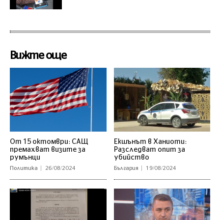
Вижте още
От 15 октомври: САЩ
Екшънът в Ханиоти:
премахват визите за
Разследват опит за
румънци
убийство
Политика
26/08/2024
България
19/08/2024