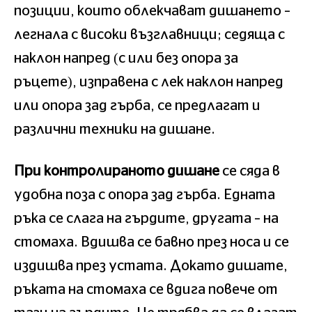
позиции, които облекчават дишането –
легнала с високи възглавници; седяща с
наклон напред (с или без опора за
ръцете), изправена с лек наклон напред
или опора зад гърба, се предлагат и
различни техники на дишане.
При контролираното дишане
се сяда в
удобна поза с опора зад гърба. Едната
ръка се слага на гърдите, другата – на
стомаха. Вдишва се бавно през носа и се
издишва през устата. Докато дишате,
ръката на стомаха се вдига повече от