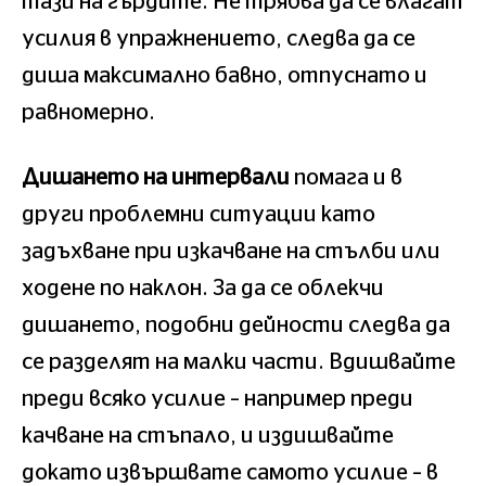
тази на гърдите. Не трябва да се влагат
усилия в упражнението, следва да се
диша максимално бавно, отпуснато и
равномерно.
Дишането на интервали
помага и в
други проблемни ситуации като
задъхване при изкачване на стълби или
ходене по наклон. За да се облекчи
дишането, подобни дейности следва да
се разделят на малки части. Вдишвайте
преди всяко усилие – например преди
качване на стъпало, и издишвайте
докато извършвате самото усилие – в