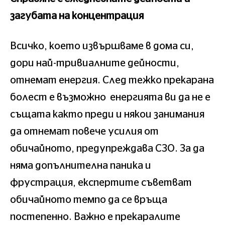
загубата на концентрация
Всичко, което извършваме в дома си,
дори най-тривиалните дейности,
отнемат енергия. След тежко прекарана
болест е възможно енергията ви да не е
същата както преди и някои занимания
да отнемат повече усилия от
обичайното, предупреждава СЗО. За да
няма допълнителна паника и
фрустрация, експертите съветват
обичайното темпо да се връща
постепенно. Важно е прекаралите