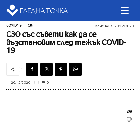
COVID 19
Свят
Качено на:
20/12/2020
СЗО със съвети как да се
възстановим след тежък COVID-
19
0
20/12/2020