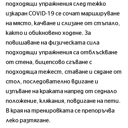
подходящи упражнения след тежко
изкаран COVID-19 се сочат маршируване
на място, качване и слизане от стъпало,
както и обикновено ходене. За
повишаване на физическата сила
подходящи упражнения са отблъскване
от стена, бицепсово сгъване с
подходяща тежест, ставане и сядане от
стол, последователно вдигане и
изпъване на краката напред от седнало
положение, клякания, повдигане на пети.
В края на тренировката се препоръчва
леко разтягане.