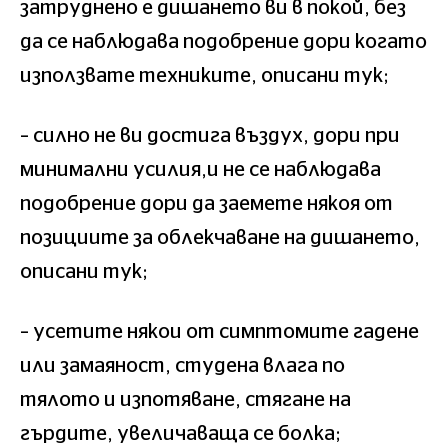
затруднено е дишането ви в покой, без
да се наблюдава подобрение дори когато
използвате техниките, описани тук;
– силно не ви достига въздух, дори при
минимални усилия,и не се наблюдава
подобрение дори да заемете някоя от
позициите за облекчаване на дишането,
описани тук;
– усетите някои от симптомите гадене
или замаяност, студена влага по
тялото и изпотяване, стягане на
гърдите, увеличаваща се болка;