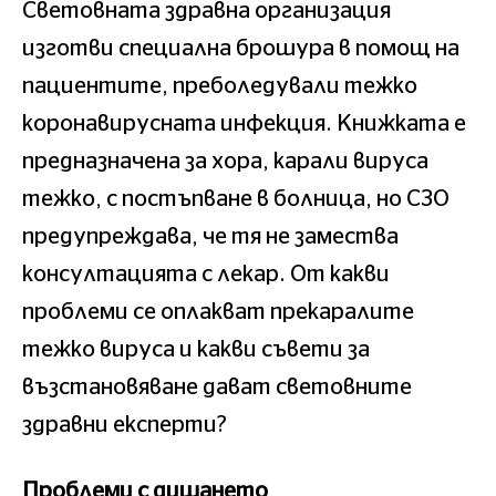
Световната здравна организация
изготви специална брошура в помощ на
пациентите, преболедували тежко
коронавирусната инфекция. Книжката е
предназначена за хора, карали вируса
тежко, с постъпване в болница, но СЗО
предупреждава, че тя не замества
консултацията с лекар. От какви
проблеми се оплакват прекаралите
тежко вируса и какви съвети за
възстановяване дават световните
здравни експерти?
Проблеми с дишането