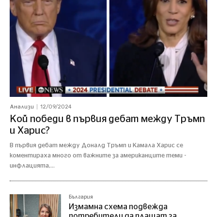
12/09/2024
Анализи
Кой победи в първия дебат между Тръмп
и Харис?
В първия дебат между Доналд Тръмп и Камала Харис се
коментираха много от важните за американците теми -
инфлацията,...
България
Измамна схема подвежда
потребители да плащат за