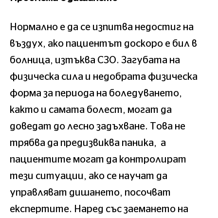
Нормално е да се изпитва недостиг на
въздух, ако пациентът доскоро е бил в
болница, изтъква СЗО. Загубата на
физическа сила и недобрата физическа
форма за периода на боледуването,
както и самата болест, могат да
доведат до лесно задъхване. Това не
трябва да предизвиква паника, а
пациентите могат да контролират
тези ситуации, ако се научат да
управляват дишането, посочват
експертите. Наред със заемането на