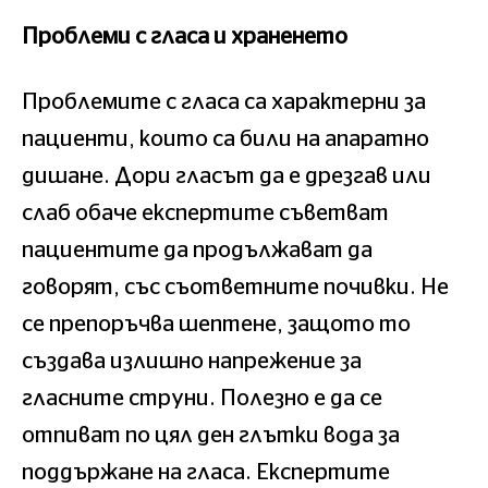
Проблеми с гласа и храненето
Проблемите с гласа са характерни за
пациенти, които са били на апаратно
дишане. Дори гласът да е дрезгав или
слаб обаче експертите съветват
пациентите да продължават да
говорят, със съответните почивки. Не
се препоръчва шептене, защото то
създава излишно напрежение за
гласните струни. Полезно е да се
отпиват по цял ден глътки вода за
поддържане на гласа. Експертите