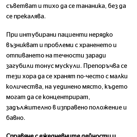
съветват и тихо да се тананика, без да
се прекалява.
При интубирани пациенти нерядко
възникват и проблеми с храненето и
отпиването на течности заради
загубили тонус мускули. Препоръчва се
тези хора да се хранят по-често с малки
количества, на уединено място, където
могат да се концентрират,
задължително в изправено положение и
бавно.
Справяне с ежедневните дейности и