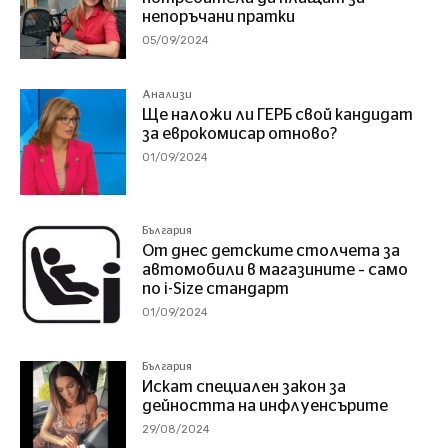
непоръчани пратки
05/09/2024
Анализи
Ще наложи ли ГЕРБ свой кандидат
за еврокомисар отново?
01/09/2024
България
От днес детските столчета за
автомобили в магазините – само
по i-Size стандарт
01/09/2024
България
Искат специален закон за
дейността на инфлуенсърите
29/08/2024