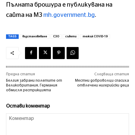
Пълната брошура е публикувана на
сайта на МЗ
mh.government.bg
.
TAGS
възстановяване
СЗО
съвети
тежък COVID-19
Предна статия
Следваща статия
Белгия забрани полетите от
Местни доброволци спасиха
Великобритания, Германия
отвлечени нигерийски деца
обмисля рестрикцията
Остави коментар