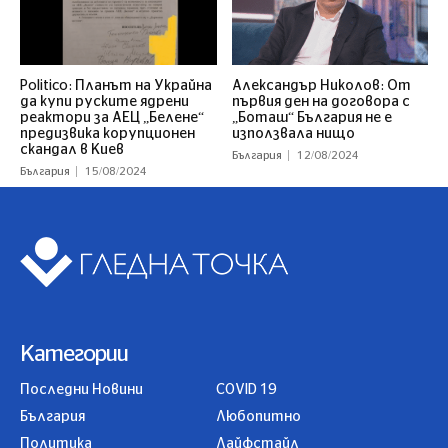
Politico: Планът на Украйна
Александър Николов: От
да купи руските ядрени
първия ден на договора с
реактори за АЕЦ „Белене“
„Боташ“ България не е
предизвика корупционен
използвала нищо
скандал в Киев
България
12/08/2024
България
15/08/2024
Категории
Последни Новини
COVID 19
България
Любопитно
Политика
Лайфстайл