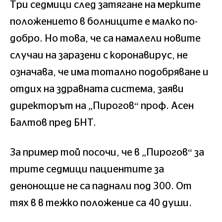
Три седмици след затягане на мерките
положението в болниците е малко по-
добро. Но това, че са намалели новите
случаи на заразени с коронавирус, не
означава, че има тотално подобряване и
отдих на здравната система, заяви
директорът на „Пирогов“ проф. Асен
Балтов пред БНТ.
За пример той посочи, че в „Пирогов“ за
трите седмици пациентите за
денонощие не са паднали под 300. От
тях в в тежко положение са 40 души.