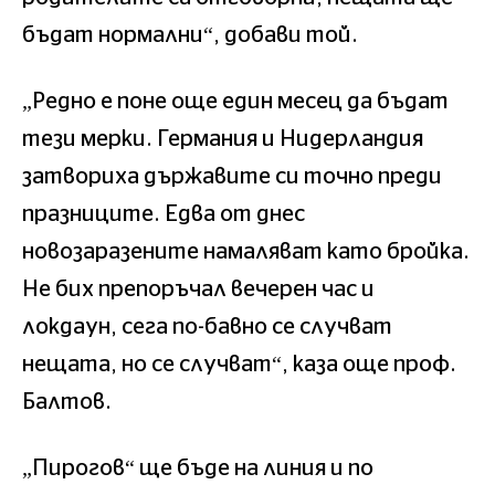
бъдат нормални“, добави той.
„Редно е поне още един месец да бъдат
тези мерки. Германия и Нидерландия
затвориха държавите си точно преди
празниците. Едва от днес
новозаразените намаляват като бройка.
Не бих препоръчал вечерен час и
локдаун, сега по-бавно се случват
нещата, но се случват“, каза още проф.
Балтов.
„Пирогов“ ще бъде на линия и по