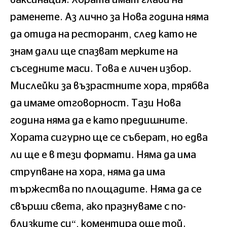
раменете. Аз лично за Нова година няма
да отида на ресторант, след като не
знам дали ще спазват мерките на
съседните маси. Това е личен избор.
Мислейки за възрастните хора, трябва
да имаме отговорност. Тази Нова
година няма да е като предишните.
Хората сигурно ще се съберат, но едва
ли ще е в тези формати. Няма да има
струпване на хора, няма да има
тържества по площадите. Няма да се
свърши света, ако празнуваме с по-
близките си“, коментира още той.