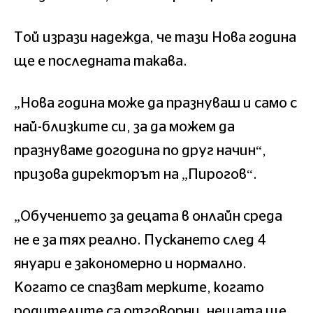
Той изрази надежда, че тази Нова година
ще е последната такава.
„Нова година може да празнуваш и само с
най-близките си, за да можем да
празнуваме догодина по друг начин“,
призова директорът на „Пирогов“.
„Обучението за децата в онлайн среда
не е за тях реално. Пускането след 4
януари е закономерно и нормално.
Когато се спазват мерките, когато
родителите са отговорни, нещата ще