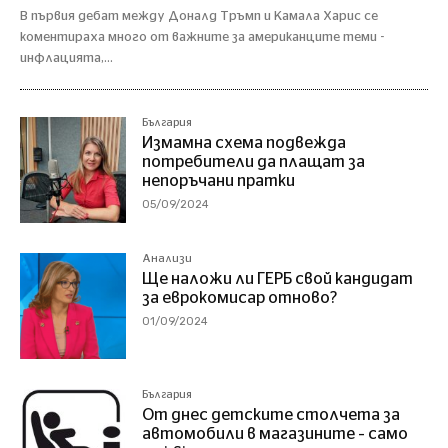
В първия дебат между Доналд Тръмп и Камала Харис се
коментираха много от важните за американците теми -
инфлацията,...
България
Измамна схема подвежда
потребители да плащат за
непоръчани пратки
05/09/2024
Анализи
Ще наложи ли ГЕРБ свой кандидат
за еврокомисар отново?
01/09/2024
България
От днес детските столчета за
автомобили в магазините – само