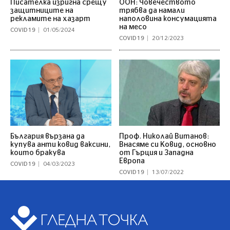
Писателка изригна срещу
ООН: Човечеството
защитниците на
трябва да намали
рекламите на хазарт
наполовина консумацията
на месо
COVID 19
01/05/2024
COVID 19
20/12/2023
България вързана да
Проф. Николай Витанов:
купува анти ковид ваксини,
Внасяме си Ковид, основно
които бракува
от Гърция и Западна
Европа
COVID 19
04/03/2023
COVID 19
13/07/2022