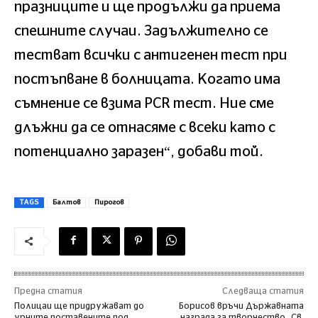
празниците и ще продължи да приема
спешните случаи. Задължително се
тестват всички с антигенен тест при
постъпване в болницата. Когато има
съмнение се взима PCR тест. Ние сме
длъжни да се отнасяме с всеки като с
потенциално заразен“, добави той.
TAGS
Балтов
Пирогов
Предна статия
Следваща статия
Полицаи ще придружават до
Борисов връчи Държавната
урните поставените под
награда за творчество „Св.