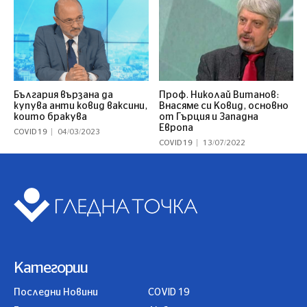
България вързана да
Проф. Николай Витанов:
купува анти ковид ваксини,
Внасяме си Ковид, основно
които бракува
от Гърция и Западна
Европа
COVID 19
04/03/2023
COVID 19
13/07/2022
Категории
Последни Новини
COVID 19