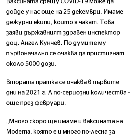
Ваксината срещу COVID-19 може да
дойде у нас още на 25 декември. Имаме
дежурни екипи, които я чакат. Това
заяви държавният здравен инспектор
доц. Ангел Кунчев. По думите му
първоначално се очаква да пристигнат
около 5000 дози.
Втората пратка се очаква в първите
дни на 2021 г. А по-сериозни количества –
още през февруари.
„Много скоро ще имаме и ваксината на
Moderna, която е и много по-лесна за