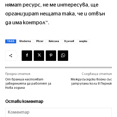
нямат ресурс, не ме интересува, ще
организират нещата така, че и отвън
да има контрол”.
TAGS
Moderna
Pfizer
ваксина
Кунчев
мерки
Предна статия
Следваща статия
От бранша настояват
Междусъседски войни със
заведенията да работят за
затрупани коли в Перник
Нова година
Остави коментар