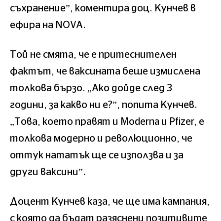
съхранение”, коментира доц. Кунчев в
ефира на NOVA.
Той не смята, че е притеснителен
фактът, че ваксината беше измислена
толкова бързо. „Ако дойде след 3
години, за какво ни е?”, попита Кунчев.
„Това, което правят и Moderna и Pfizer, е
толкова модерно и революционно, че
оттук нататък ще се използва и за
други ваксини”.
Доцент Кунчев каза, че ще има кампания,
с която да бъдат разяснени позитивите