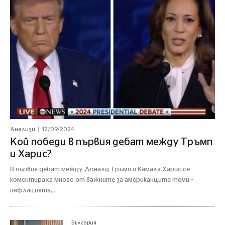
12/09/2024
Анализи
Кой победи в първия дебат между Тръмп
и Харис?
В първия дебат между Доналд Тръмп и Камала Харис се
коментираха много от важните за американците теми -
инфлацията,...
България