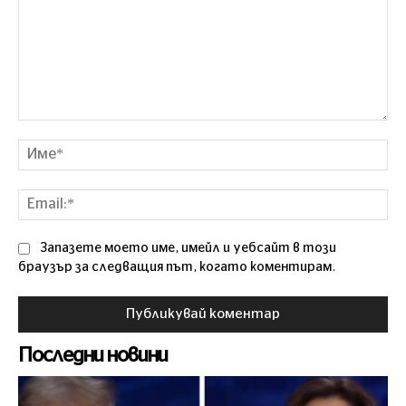
Коментар
Им
Ema
Запазете моето име, имейл и уебсайт в този
браузър за следващия път, когато коментирам.
Последни новини