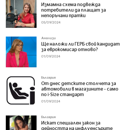
Измамна схема подвежда
потребители да плащат за
непоръчани пратки
05/09/2024
Анализи
Ще наложи ли ГЕРБ свой кандидат
за еврокомисар отново?
01/09/2024
България
От днес детските столчета за
автомобили в магазините – само
по i-Size стандарт
01/09/2024
България
Искат специален закон за
дейността на инфлуенсърите