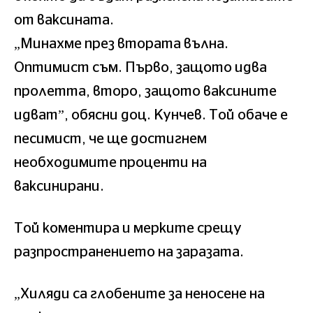
от ваксината.
„Минахме през втората вълна.
Оптимист съм. Първо, защото идва
пролетта, второ, защото ваксините
идват”, обясни доц. Кунчев. Той обаче е
песимист, че ще достигнем
необходимите проценти на
ваксинирани.
Той коментира и мерките срещу
разпространението на заразата.
„Хиляди са глобените за неносене на