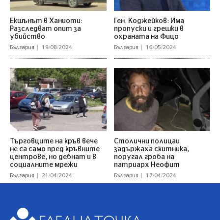
Екшънът в Ханиоти:
Ген. Коджейков: Има
Разследват опит за
пропуски и грешки в
убийство
охраната на Фицо
България
19/08/2024
България
16/05/2024
Търговците на кръв вече
Столични полицаи
не са само пред кръвните
задържаха скитника,
центрове, но дебнат и в
поругал гроба на
социалните мрежи
патриарх Неофит
България
21/04/2024
България
17/04/2024