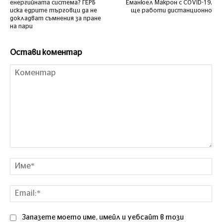
енергийната система? ГЕРБ
Еманюел Макрон с COVID-19,
иска едрите търговци да не
ще работи дистанционно
докладват съмнения за пране
на пари
Остави коментар
Коментар
Им
Ema
Запазете моето име, имейл и уебсайт в този