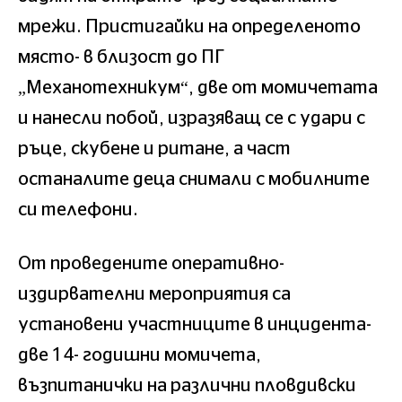
мрежи. Пристигайки на определеното
място- в близост до ПГ
„Механотехникум“, две от момичетата
и нанесли побой, изразяващ се с удари с
ръце, скубене и ритане, а част
останалите деца снимали с мобилните
си телефони.
От проведените оперативно-
издирвателни мероприятия са
установени участниците в инцидента-
две 14- годишни момичета,
възпитанички на различни пловдивски