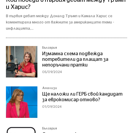
и Харис?
В първия дебат между Доналд Тръмп и Камала Харис се
коментираха много от важните за американците теми -
инфлацията,...
България
Измамна схема подвежда
потребители да плащат за
непоръчани пратки
05/09/2024
Анализи
Ще наложи ли ГЕРБ свой кандидат
за еврокомисар отново?
01/09/2024
България