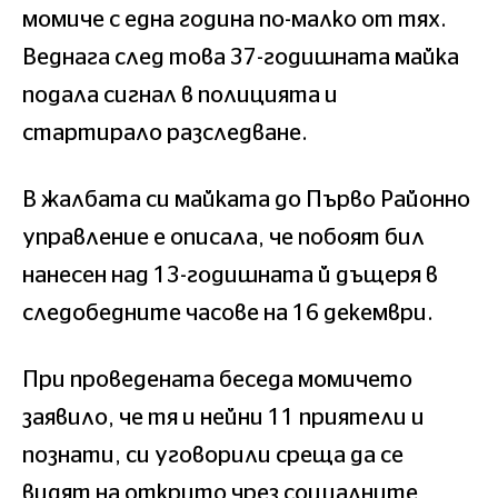
момиче с една година по-малко от тях.
Веднага след това 37-годишната майка
подала сигнал в полицията и
стартирало разследване.
В жалбата си майката до Първо Районно
управление е описала, че побоят бил
нанесен над 13-годишната й дъщеря в
следобедните часове на 16 декември.
При проведената беседа момичето
заявило, че тя и нейни 11 приятели и
познати, си уговорили среща да се
видят на открито чрез социалните