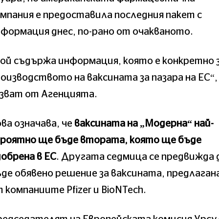
мпания е предоставила последния пакет с
формация днес, по-рано от очакваното.
ой съдържа информация, която е конкретно 
оизводството на ваксината за пазара на ЕС“,
азват от Агенцията.
ва означава, че
ваксината на „Модерна“ най-
ероятно ще бъде втората, която ще бъде
обрена в ЕС
. Другата седмица се предвижда 
де обявено решение за ваксината, предлаган
 компаниите Pfizer и BioNTech.