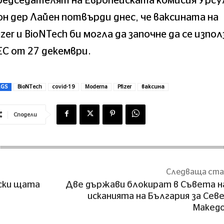
редседателят на Европейската комисия Урсу
н дер Лайен потвърди днес, че ваксината на
izer и BioNTech би могла да започне да се изпол
ЕС от 27 декември.
AGS
BioNTech
covid-19
Moderna
Pfizer
ваксина
Сподели
Следваща ст
ски щата
Две държави блокират в Съвета н
исканията на България за Сев
Макед