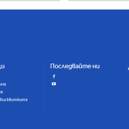
ци
Последвайте ни
ина
ия
 бисквитките