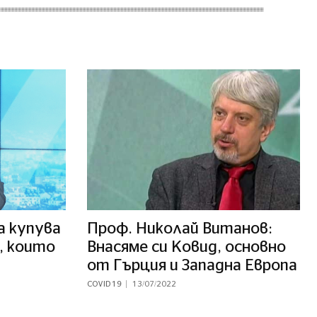
а купува
Проф. Николай Витанов:
, които
Внасяме си Ковид, основно
от Гърция и Западна Европа
COVID 19
13/07/2022