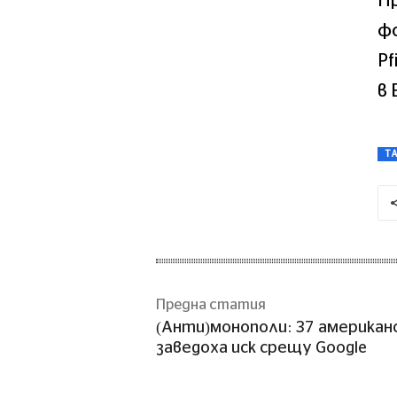
П
фо
Pf
в 
T
Предна статия
(Анти)монополи: 37 американ
заведоха иск срещу Google