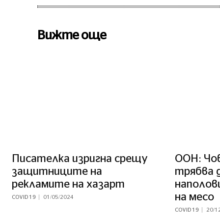
Вижте още
Писателка изригна срещу
ООН: Чо
защитниците на
трябва 
рекламите на хазарт
наполов
на месо
COVID 19
01/05/2024
COVID 19
20/1