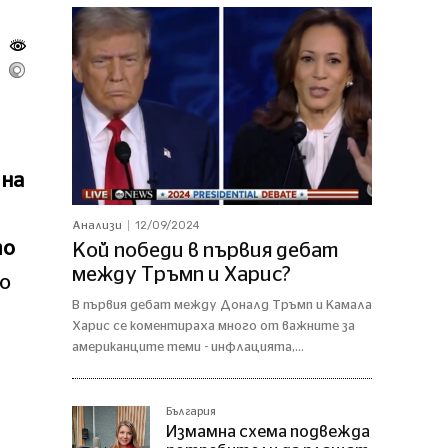
 на
12/09/2024
Анализи
то
Кой победи в първия дебат
между Тръмп и Харис?
но
В първия дебат между Доналд Тръмп и Камала
Харис се коментираха много от важните за
американците теми - инфлацията,...
България
Измамна схема подвежда