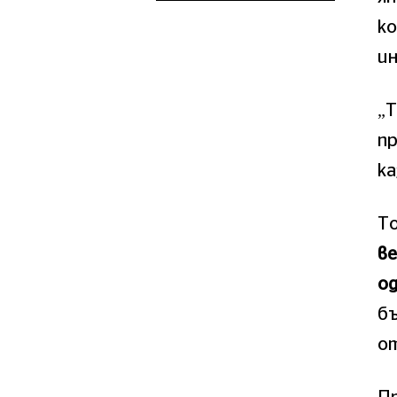
ко
ин
„Т
пр
к
То
в
од
бъ
от