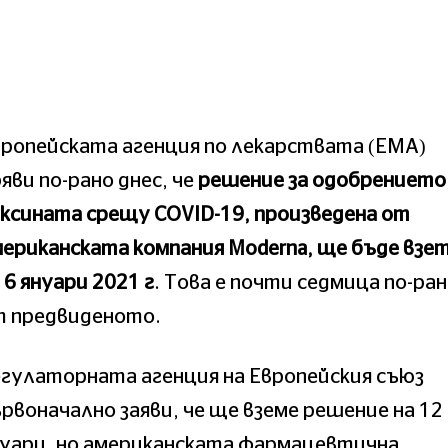
ропейската агенция по лекарствата (ЕМА)
яви по-рано днес, че
решение за одобрението
ксината срещу COVID-19, произведена от
ериканската компания Moderna, ще бъде взе
 6 януари 2021 г
. Това е почти седмица по-ра
т предвиденото.
гулаторната агенция на Европейския съюз
рвоначално заяви, че ще вземе решение на 12
нуари, но американската фармацевтична