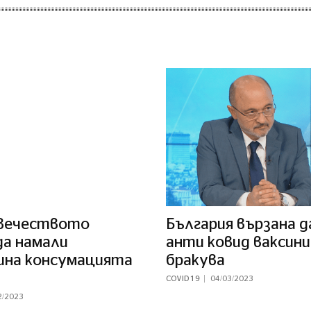
вечеството
България вързана д
да намали
анти ковид ваксини
ина консумацията
бракува
COVID 19
04/03/2023
2/2023