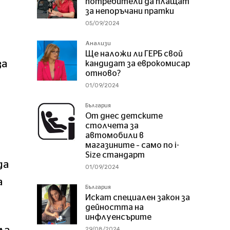
потребители да плащат
за непоръчани пратки
05/09/2024
Анализи
Ще наложи ли ГЕРБ свой
за
кандидат за еврокомисар
отново?
01/09/2024
България
От днес детските
столчета за
автомобили в
магазините – само по i-
Size стандарт
да
01/09/2024
а
България
Искат специален закон за
дейността на
инфлуенсърите
29/08/2024