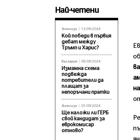
Най-четени
Анализи
12/09/2024
Кой победи в първия
дебат между
Ев
Тръмп и Харис?
об
България
05/09/2024
ва
Измамна схема
подвежда
ам
потребители да
плащат за
на
непоръчани пратки
о
Анализи
01/09/2024
Ще наложи ли ГЕРБ
Ре
свой кандидат за
еврокомисар
пъ
отново?
я