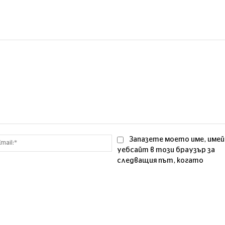
Email:*
Запазете моето име, имей
уебсайт в този браузър за
следващия път, когато