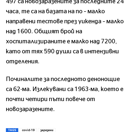
497 са новозаразените за последните 24
часа, те са на базата на по – малко
направени тестове през уикенда – малко
над 1600. Общият брой на
хоспитализираните е малко над 7200,
като от тях 590 души са в интензивни
отделения.
Починалите за последното денонощие
са 62-ма. Излекувани са 1963-ма, което е
почти четири пъти повече от
новозаразените.
TAGS
covid-19
заразени