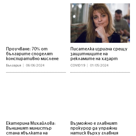
Проучване: 70% от
Писателка изригна срещу
българите споделят
защитниците на
конспиративно мислене
рекламите на хазарт
България
06/06/2024
COVID 19
01/05/2024
Екатерина Михайлова:
Възможно е главният
Външният министър
прокурор да упражни
стана ябълката на
натиск върху главния