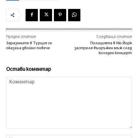
Предна статия
Следваща статия
Заразените в Турция се
Полицията в Ню Йорк
оказаха двойно повече
застреля въоръжен мъж след
коледен концерт
Остави коментар
Коментар
Им