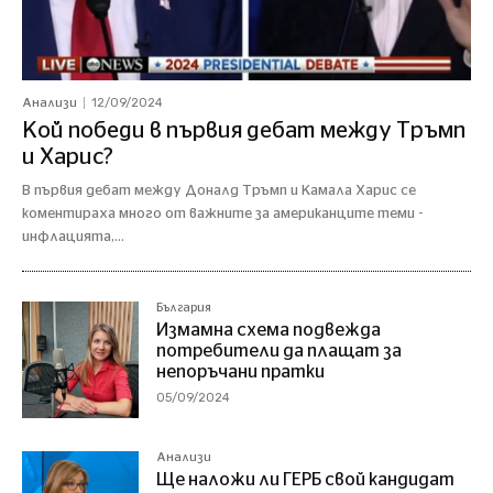
12/09/2024
Анализи
Кой победи в първия дебат между Тръмп
и Харис?
В първия дебат между Доналд Тръмп и Камала Харис се
коментираха много от важните за американците теми -
инфлацията,...
България
Измамна схема подвежда
потребители да плащат за
непоръчани пратки
05/09/2024
Анализи
Ще наложи ли ГЕРБ свой кандидат