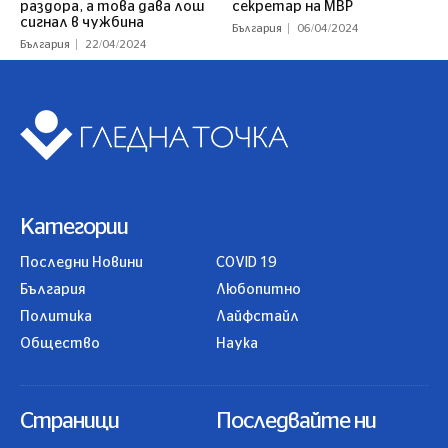
раздора, а това дава лош
секретар на МВР
сигнал в чужбина
България
06/04/2024
България
22/04/2024
Категории
Последни Новини
COVID 19
България
Любопитно
Политика
Лайфстайл
Общество
Наука
Страници
Последвайте ни