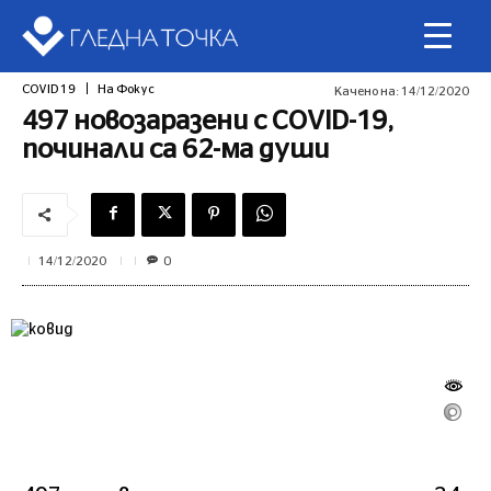
COVID 19
На Фокус
Качено на:
14/12/2020
497 новозаразени с COVID-19,
починали са 62-ма души
0
14/12/2020