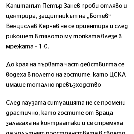
Капитанът Петър Занев проби отляво и
центрира, защитникът на „Ботев“
Венцислав Керчев не се ориентира и след
рикошет в тялото му топката влезе в
мрежата – 1:0.
До края на първата част действията се
водеха в полето на гостите, като ЦСКА
имаше тотално превъзходство.
След паузата ситуацията не се промени
драстично, като гостите от Враца
залагаха на контраатаки и се стремяха
да уплътнят пространствата в своето