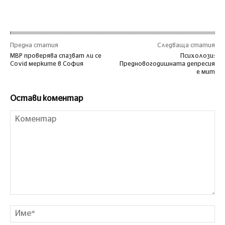
Предна статия
Следваща статия
МВР проверява спазват ли се
Психолози:
Covid мерките в София
Предновогодишната депресия
е мит
Остави коментар
Коментар
Им