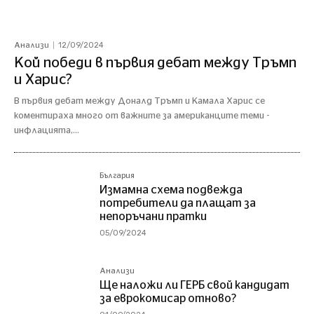
12/09/2024
Анализи
Кой победи в първия дебат между Тръмп
и Харис?
В първия дебат между Доналд Тръмп и Камала Харис се
коментираха много от важните за американците теми -
инфлацията,...
България
Измамна схема подвежда
потребители да плащат за
непоръчани пратки
05/09/2024
Анализи
Ще наложи ли ГЕРБ свой кандидат
за еврокомисар отново?