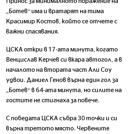
Принос за минималното поражение на
„Ботев“ има и вратарят на тима
Красимир Костов, който се отчете с
важни спасявания.
ЦСКА откри в 17-ата минута, когато
Венцислав Керчев си вкара автогол, а в
началото на втората част Али Соу
удвои. Даниел Генов върна един гол за
„Ботев“ в 64-ата минута, но силите на
гостите не стигнаха за повече.
С победата ЦСКА събра 30 точки и си
върна третото място. Червените