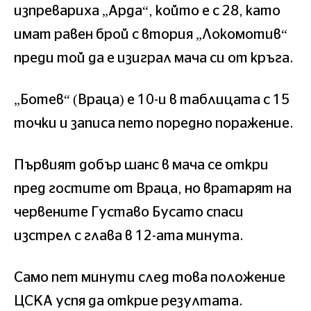
изпревариха „Арда“, който е с 28, като
имат равен брой с втория „Локомотив“
преди той да е изиграл мача си от кръга.
„Ботев“ (Враца) е 10-и в таблицата с 15
точки и записа пето поредно поражение.
Първият добър шанс в мача се откри
пред гостите от Враца, но вратарят на
червените Густаво Бусато спаси
изстрел с глава в 12-ата минута.
Само пет минути след това положение
ЦСКА успя да открие резултата.