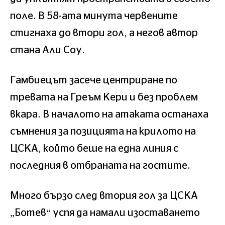
поле. В 58-ата минута червените
стигнаха до втори гол, а негов автор
стана Али Соу.
Гамбиецът засече центриране по
тревата на Греъм Кери и без проблем
вкара. В началото на атаката останаха
съмнения за позицията на крилото на
ЦСКА, който беше на една линия с
последния в отбраната на гостите.
Много бързо след втория гол за ЦСКА
„Ботев“ успя да намали изоставането