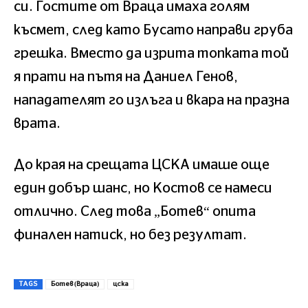
си. Гостите от Враца имаха голям
късмет, след като Бусато направи груба
грешка. Вместо да изрита топката той
я прати на пътя на Даниел Генов,
нападателят го излъга и вкара на празна
врата.
До края на срещата ЦСКА имаше още
един добър шанс, но Костов се намеси
отлично. След това „Ботев“ опита
финален натиск, но без резултат.
TAGS
Ботев (Враца)
цска