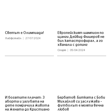
Светът е Олимпиада!
Европейският шампион по
щанги Дейвид Фишеров не
Лайфстайл
27/07/2024
бил катастрофирал, а го
хванали с допинг
Спорт
05/04/2024
И богатите плачат: 3
Бербатов: Битката с Боби
аборта и загубата на
Михайлов си заслужава –
дете помрачиха живота
футболът е моята вечна
на жената до Кристиано
любов