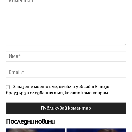
Коментар
Им
Ema
Запазете моето име, имейл и уебсайт в този
браузър за следващия път, когато коментирам.
Последни новини