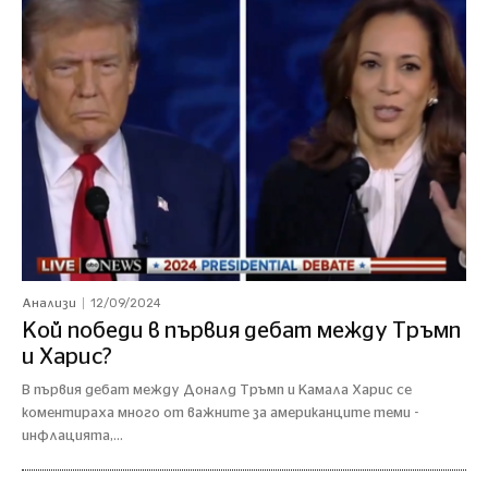
12/09/2024
Анализи
Кой победи в първия дебат между Тръмп
и Харис?
В първия дебат между Доналд Тръмп и Камала Харис се
коментираха много от важните за американците теми -
инфлацията,...