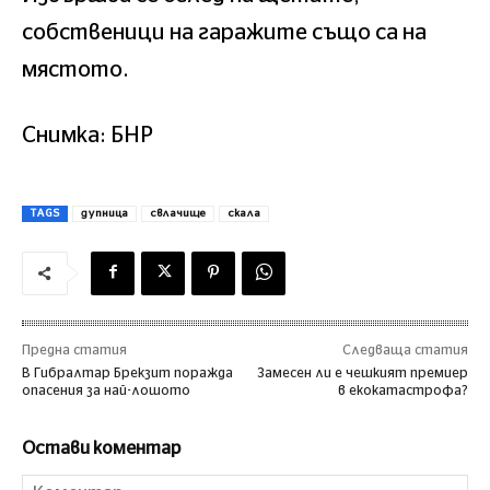
собственици на гаражите също са на
мястото.
Снимка: БНР
TAGS
дупница
свлачище
скала
Предна статия
Следваща статия
В Гибралтар Брекзит поражда
Замесен ли е чешкият премиер
опасения за най-лошото
в екокатастрофа?
Остави коментар