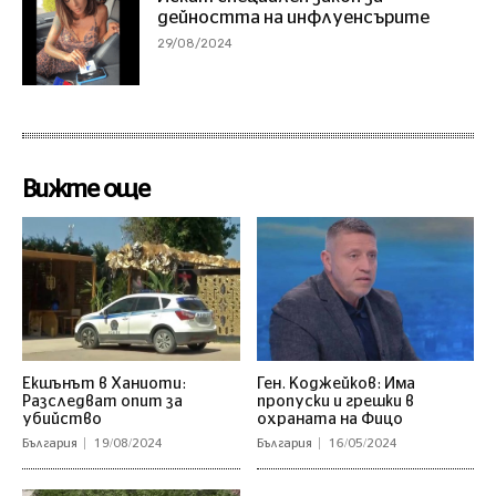
дейността на инфлуенсърите
29/08/2024
Вижте още
Екшънът в Ханиоти:
Ген. Коджейков: Има
Разследват опит за
пропуски и грешки в
убийство
охраната на Фицо
България
19/08/2024
България
16/05/2024