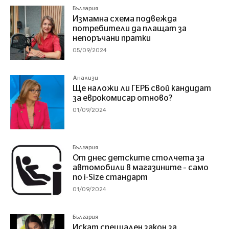
България
Измамна схема подвежда
потребители да плащат за
непоръчани пратки
05/09/2024
Анализи
Ще наложи ли ГЕРБ свой кандидат
за еврокомисар отново?
01/09/2024
България
От днес детските столчета за
автомобили в магазините – само
по i-Size стандарт
01/09/2024
България
Искат специален закон за