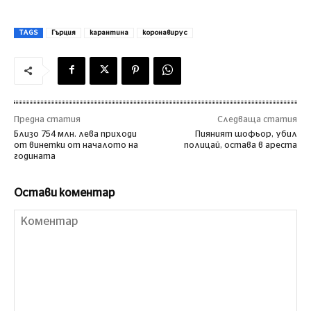
TAGS
Гърция
карантина
коронавирус
Предна статия
Следваща статия
Близо 754 млн. лева приходи
Пияният шофьор, убил
от винетки от началото на
полицай, остава в ареста
годината
Остави коментар