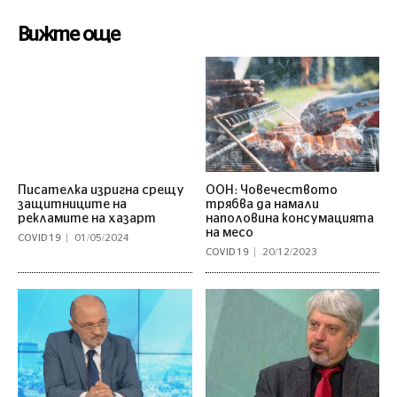
Вижте още
Писателка изригна срещу
ООН: Човечеството
защитниците на
трябва да намали
рекламите на хазарт
наполовина консумацията
на месо
COVID 19
01/05/2024
COVID 19
20/12/2023