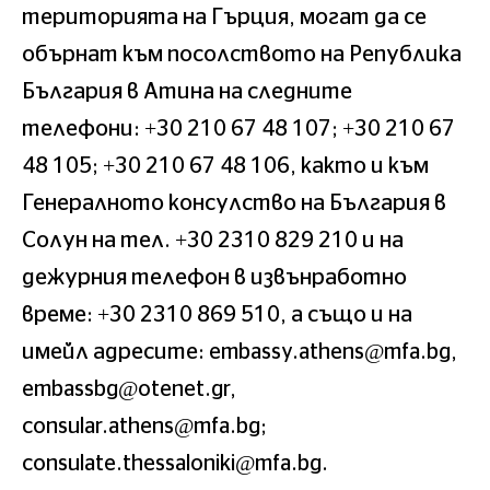
територията на Гърция, могат да се
обърнат към посолството на Република
България в Атина на следните
телефони: +30 210 67 48 107; +30 210 67
48 105; +30 210 67 48 106, както и към
Генералното консулство на България в
Солун на тел. +30 2310 829 210 и на
дежурния телефон в извънработно
време: +30 2310 869 510, а също и на
имейл адресите:
embassy.athens@mfa.bg
,
embassbg@otenet.gr
,
consular.athens@mfa.bg
;
consulate.thessaloniki@mfa.bg
.