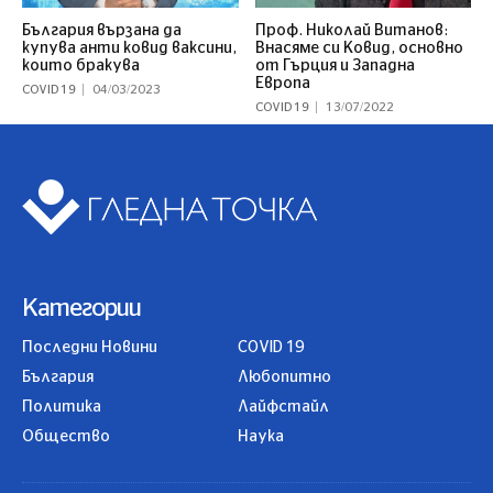
България вързана да
Проф. Николай Витанов:
купува анти ковид ваксини,
Внасяме си Ковид, основно
които бракува
от Гърция и Западна
Европа
COVID 19
04/03/2023
COVID 19
13/07/2022
Категории
Последни Новини
COVID 19
България
Любопитно
Политика
Лайфстайл
Общество
Наука