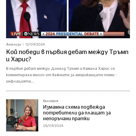
12/09/2024
Анализи
Кой победи в първия дебат между Тръмп
и Харис?
В първия дебат между Доналд Тръмп и Камала Харис се
коментираха много от важните за американците теми -
инфлацията,...
България
Измамна схема подвежда
потребители да плащат за
непоръчани пратки
05/09/2024