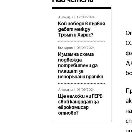
Анализи
12/09/2024
Кой победи в първия
дебат между
О
Тръмп и Харис?
CO
България
05/09/2024
фа
Измамна схема
подвежда
ДК
потребители да
плащат за
б
непоръчани пратки
Пр
Анализи
01/09/2024
Ще наложи ли ГЕРБ
а
свой кандидат за
еврокомисар
на
отново?
сп
п