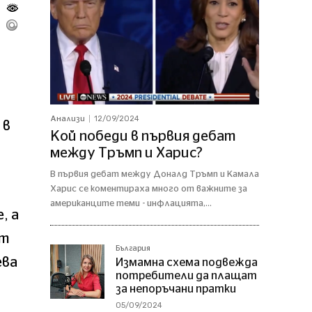
12/09/2024
Анализи
 в
Кой победи в първия дебат
между Тръмп и Харис?
В първия дебат между Доналд Тръмп и Камала
Харис се коментираха много от важните за
американците теми - инфлацията,...
, а
ат
България
ева
Измамна схема подвежда
потребители да плащат
за непоръчани пратки
05/09/2024