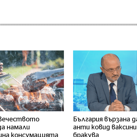
вечеството
България вързана д
да намали
анти ковид ваксини
ина консумацията
бракува