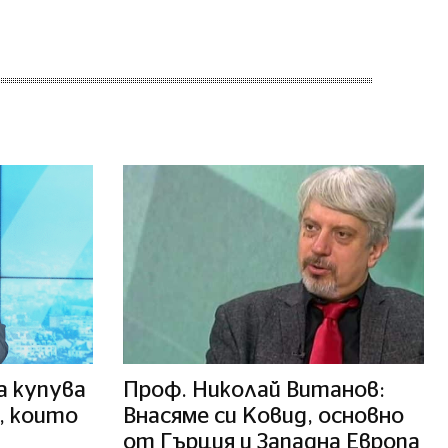
а купува
Проф. Николай Витанов:
, които
Внасяме си Ковид, основно
от Гърция и Западна Европа