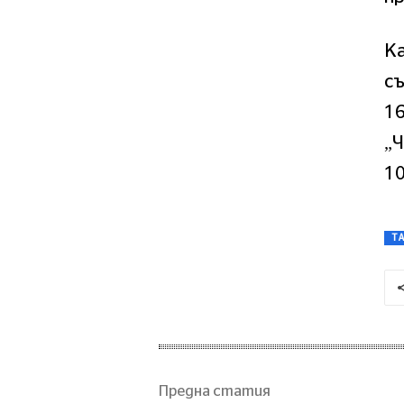
Ка
съ
16
„Ч
10
T
Предна статия