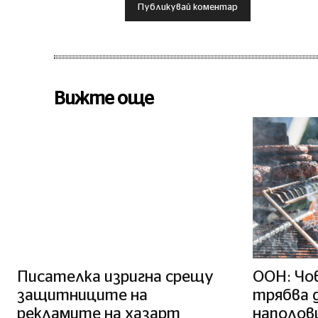
Вижте още
Писателка изригна срещу
ООН: Чо
защитниците на
трябва 
рекламите на хазарт
наполов