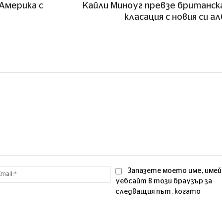
Америка с
Кайли Миноуг превзе британс
класация с новия си а
Email:*
Запазете моето име, имей
уебсайт в този браузър за
следващия път, когато