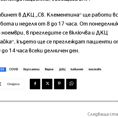
бинет в ДКЦ „Св. Клементина“ ще работи вс
бота и неделя от 8 до 17 часа. От понеделник
 ноември, в прегледите се включва и ДКЦ
айка“, където ще се преглеждат пациенти 
 до 14 часа всеки делничен ден.
AGS
COVID
безплатни
Варна
ДКЦ
кабинет
тестове
Сподели
Следваща ст