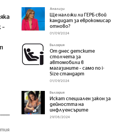
Анализи
Ще наложи ли ГЕРБ свой
яка
кандидат за еврокомисар
отново?
 –
01/09/2024
България
от
От днес детските
столчета за
автомобили в
магазините – само по i-
Size стандарт
01/09/2024
България
Искат специален закон за
дейността на
инфлуенсърите
29/08/2024
атия