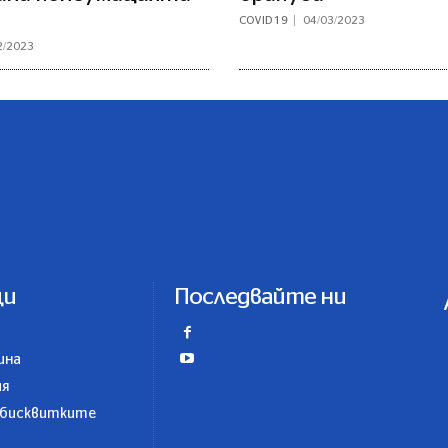
COVID 19
04/03/2023
2/2023
ци
Последвайте ни
ина
ия
 бисквитките