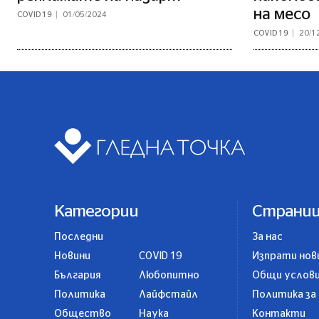
на месо
COVID 19
01/05/2024
COVID 19
20/1
Категории
Страни
Последни
За нас
Новини
COVID 19
Изпрати нов
България
Любопитно
Общи услов
Политика
Лайфстайл
Политика за
Общество
Наука
Контакти