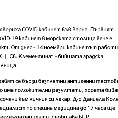
твориха COVID кабинет във Варна. Първият
VID-19 кабинет в морската столица вече е
кт. От днес – 14 ноември кабинетът работи
Ц „Св. Клементина“ – бившата градска
олница.
авят се бързи безплатни антигенни тестове
ко има положителни резултати, хората бив
сочени към личния си лекар. Д-р Даниела Кол
ециалист по спешна медицина до 17 часа ще
реглежда пациенти, съобщава БНР.