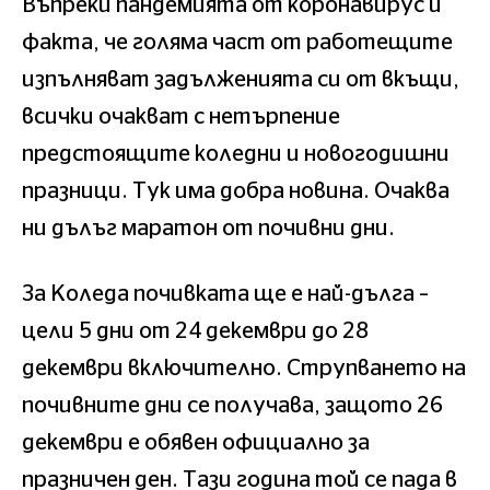
Въпреки пандемията от коронавирус и
факта, че голяма част от работещите
изпълняват задълженията си от вкъщи,
всички очакват с нетърпение
предстоящите коледни и новогодишни
празници. Тук има добра новина. Очаква
ни дълъг маратон от почивни дни.
За Коледа почивката ще е най-дълга –
цели 5 дни от 24 декември до 28
декември включително. Струпването на
почивните дни се получава, защото 26
декември е обявен официално за
празничен ден. Тази година той се пада в