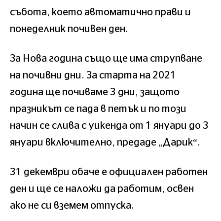
събота, което автоматично прави и
понеделник почивен ден.
За Нова година също ще има струпване
на почивни дни. За старта на 2021
година ще почиваме 3 дни, защото
празникът се пада в петък и по този
начин се слива с уикенда от 1 януари до 3
януари включително, предаде „Дарик“.
31 декември обаче е официален работен
ден и ще се наложи да работим, освен
ако не си вземем отпуска.