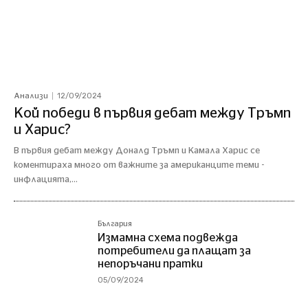
12/09/2024
Анализи
Кой победи в първия дебат между Тръмп
и Харис?
В първия дебат между Доналд Тръмп и Камала Харис се
коментираха много от важните за американците теми -
инфлацията,...
България
Измамна схема подвежда
потребители да плащат за
непоръчани пратки
05/09/2024