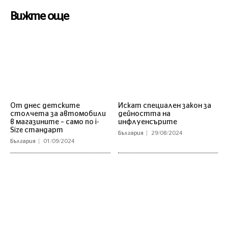
Вижте още
От днес детските
Искат специален закон за
столчета за автомобили
дейността на
в магазините – само по i-
инфлуенсърите
Size стандарт
България
29/08/2024
България
01/09/2024