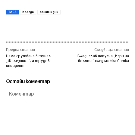
TAGS
Коледа
почивни дни
Предна статия
Следваща статия
Няма срутване в тунел
Владислав напусна „Игри на
„Железница“, а трудов
волята“ след мъжка битка
инцидент
Остави коментар