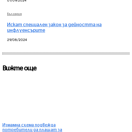
01/09/2024
България
Искат специален закон за дейността на
инфлуенсърите
29/08/2024
Вижте още
Измамна схема подвежда
потребители да плащат за