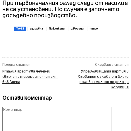
При първоначалния оглед следи от насилие
не са установени. По случая е започнато
досъдебно производство.
TAGS
издирвна
Павликени
р.Росица
тяло
Предна статия
Следваща статия
Италия арестува чеченец,
Управляващата партия в
свързан с терористичния акт
Хърватия с глоба от близо
във Виена
половин милион по дело за
корупция
Остави коментар
Комент