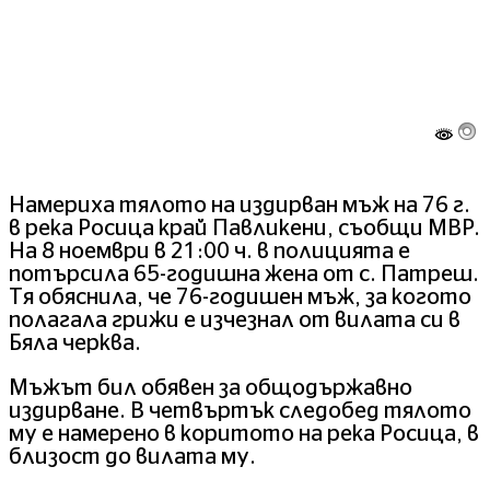
Намериха тялото на издирван мъж на 76 г.
в река Росица край Павликени, съобщи МВР.
На 8 ноември в 21:00 ч. в полицията е
потърсила 65-годишна жена от с. Патреш.
Тя обяснила, че 76-годишен мъж, за когото
полагала грижи е изчезнал от вилата си в
Бяла черква.
Мъжът бил обявен за общодържавно
издирване. В четвъртък следобед тялото
му е намерено в коритото на река Росица, в
близост до вилата му.