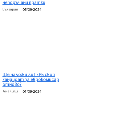
непоръчани пратки
България
05/09/2024
Ще наложи ли ГЕРБ свой
кандидат за еврокомисар
отново?
Анализи
01/09/2024