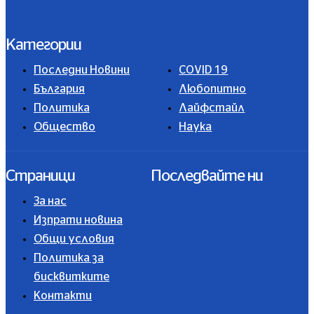
Категории
Последни Новини
COVID 19
България
Любопитно
Политика
Лайфстайл
Общество
Наука
Страници
Последвайте ни
За нас
Изпрати новина
Общи условия
Политика за
бисквитките
Контакти