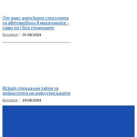
От днес детските столчета
за автомобили в магазините –
само по i-Size стандарт
България
01/09/2024
Искат специален закон за
дейността на инфлуенсърите
България
29/08/2024