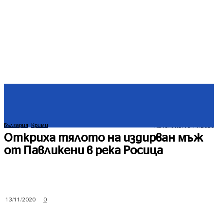
България
Крими
Качено на:
13/11/2020
Откриха тялото на издирван мъж
от Павликени в река Росица
0
13/11/2020