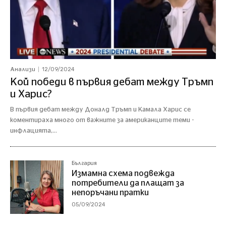
12/09/2024
Анализи
Кой победи в първия дебат между Тръмп
и Харис?
В първия дебат между Доналд Тръмп и Камала Харис се
коментираха много от важните за американците теми -
инфлацията,...
България
Измамна схема подвежда
потребители да плащат за
непоръчани пратки
05/09/2024