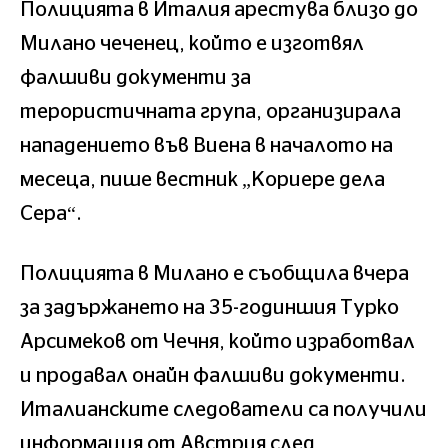
Полицията в Италия арестува близо до
Милано чеченец, който е изготвял
фалшиви документи за
терористичната група, организирала
нападението във Виена в началото на
месеца, пише вестник „Кориере дела
Сера“.
Полицията в Милано е съобщила вчера
за задържането на 35-годиншия Турко
Арсимеков от Чечня, който изработвал
и продавал онайн фалшиви документи.
Италианските следователи са получили
информация от Австрия след