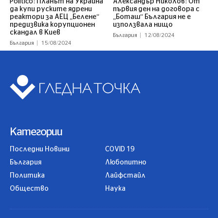
Politico: Планът на Украйна
Александър Николов: От
да купи руските ядрени
първия ден на договора с
реактори за АЕЦ „Белене“
„Боташ“ България не е
предизвика корупционен
използвала нищо
скандал в Киев
България
12/08/2024
България
15/08/2024
Категории
Последни Новини
COVID 19
България
Любопитно
Политика
Лайфстайл
Общество
Наука