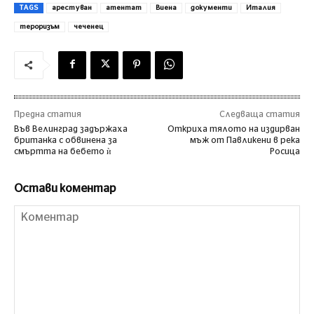
TAGS
арестуван
атентат
Виена
документи
Италия
тероризъм
чеченец
Предна статия
Следваща статия
Във Велинград задържаха
Откриха тялото на издирван
британка с обвинена за
мъж от Павликени в река
смъртта на бебето ѝ
Росица
Остави коментар