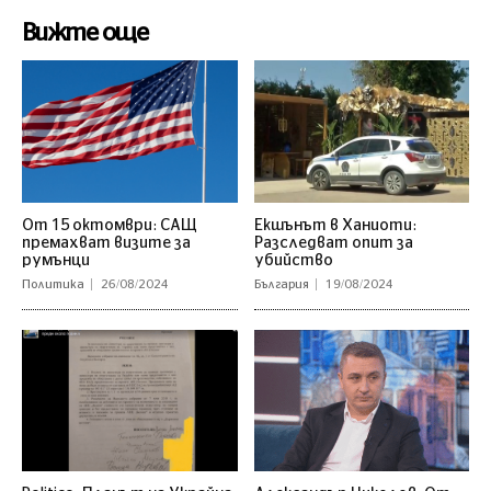
Вижте още
От 15 октомври: САЩ
Екшънът в Ханиоти:
премахват визите за
Разследват опит за
румънци
убийство
Политика
26/08/2024
България
19/08/2024