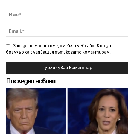
Коментар
Им
Ema
Запазете моето име, имейл и уебсайт в този
браузър за следващия път, когато коментирам.
Последни новини