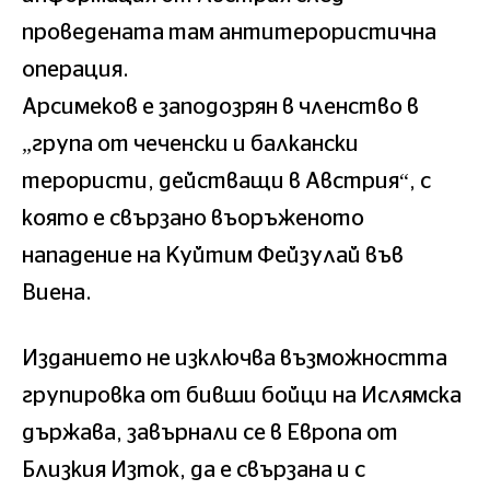
проведената там антитерористична
операция.
Арсимеков е заподозрян в членство в
„група от чеченски и балкански
терористи, действащи в Австрия“, с
която е свързано въоръженото
нападение на Куйтим Фейзулай във
Виена.
Изданието не изключва възможността
групировка от бивши бойци на Ислямска
държава, завърнали се в Европа от
Близкия Изток, да е свързана и с