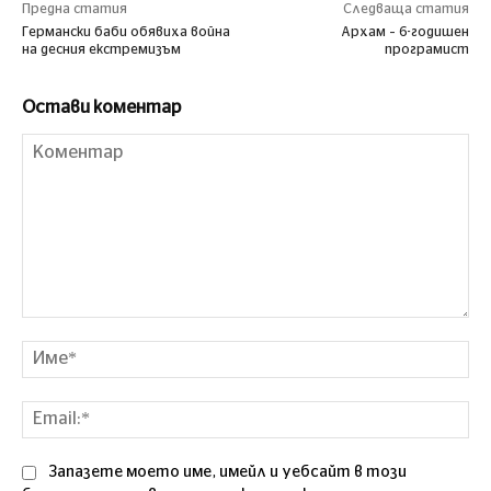
Предна статия
Следваща статия
Германски баби обявиха война
Архам – 6-годишен
на десния екстремизъм
програмист
Остави коментар
Коментар
Им
Ema
Запазете моето име, имейл и уебсайт в този