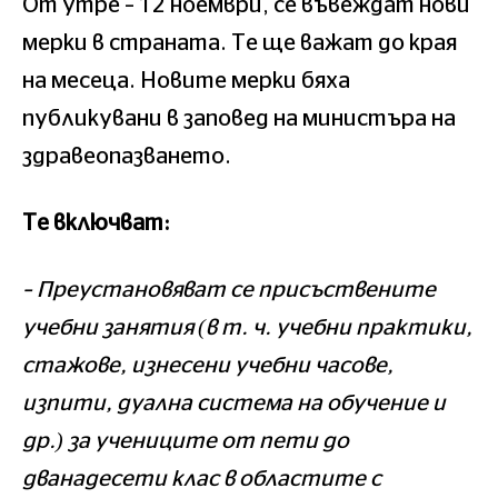
От утре – 12 ноември, се въвеждат нови
мерки в страната. Те ще важат до края
на месеца. Новите мерки бяха
публикувани в заповед на министъра на
здравеопазването.
Те включват:
– Преустановяват се присъствените
учебни занятия (в т. ч. учебни практики,
стажове, изнесени учебни часове,
изпити, дуална система на обучение и
др.) за учениците от пети до
дванадесети клас в областите с