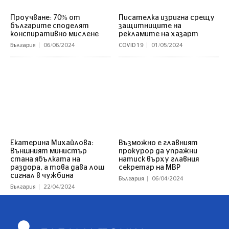
Проучване: 70% от
Писателка изригна срещу
българите споделят
защитниците на
конспиративно мислене
рекламите на хазарт
България
06/06/2024
COVID 19
01/05/2024
Екатерина Михайлова:
Възможно е главният
Външният министър
прокурор да упражни
стана ябълката на
натиск върху главния
раздора, а това дава лош
секретар на МВР
сигнал в чужбина
България
06/04/2024
България
22/04/2024