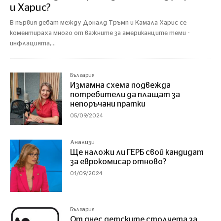
и Харис?
В първия дебат между Доналд Тръмп и Камала Харис се
коментираха много от важните за американците теми -
инфлацията,...
България
Измамна схема подвежда
потребители да плащат за
непоръчани пратки
05/09/2024
Анализи
Ще наложи ли ГЕРБ свой кандидат
за еврокомисар отново?
01/09/2024
България
От днес детските столчета за