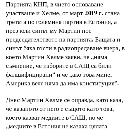
Партията КНП, в чието основаване
участваше и Хелме, от март 2019 г. стана
третата по големина партия в Естония, а
през юли синът му Мартин пое
председателството на партията. Бащата и
синът бяха гости в радиопредаване вчера, в
което Мартин Хелме заяви, че „няма
съмнение, че изборите в САЩ са били
фалшифицирани“ и че „ако това мине,
Америка вече няма да има конституция“.
Днес Мартин Хелме се оправда, като каза,
че казаното от него е същото като това,
което казват медиите в САЩ, но че
„медиите в Естония не казаха цялата