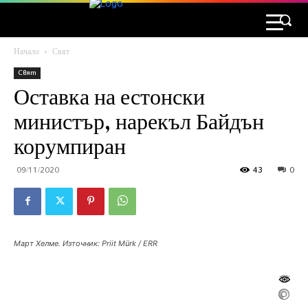
Начало
Свят
Свят
Оставка на естонски
министър, нарекъл Байдън
корумпиран
09/11/2020
43
0
Март Хелме. Източник: Priit Mürk / ERR