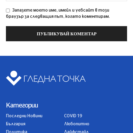
Запазете моето име, имейл и уебсайт в този
браузър за следващия път, когато коментирам.
Категории
Последни Новини
COVID 19
България
Любопитно
Политика
Лайфстайл