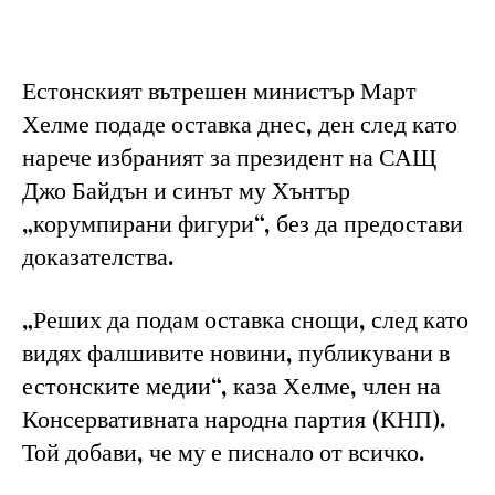
Естонският вътрешен министър Март
Хелме подаде оставка днес, ден след като
нарече избраният за президент на САЩ
Джо Байдън и синът му Хънтър
„корумпирани фигури“, без да предостави
доказателства.
„Реших да подам оставка снощи, след като
видях фалшивите новини, публикувани в
естонските медии“, каза Хелме, член на
Консервативната народна партия (КНП).
Той добави, че му е писнало от всичко.