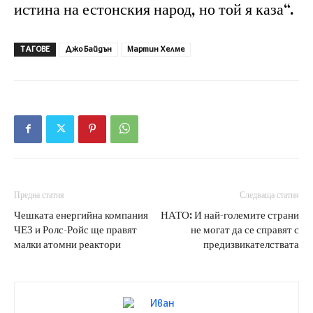
истина на естонския народ, но той я каза“.
ТАГОВЕ
Джо Байдън
Мартин Хелме
Предна статия
Следваща статия
Чешката енергийна компания
НАТО: И най-големите страни
ЧЕЗ и Ролс-Ройс ще правят
не могат да се справят с
малки атомни реактори
предизвикателствата