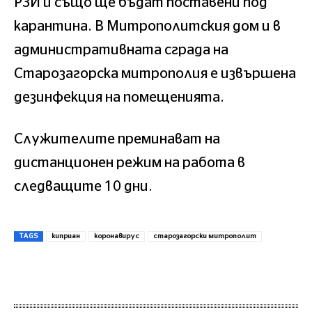
РЗИ и също ще бъдат поставени под
карантина. В Митрополитския дом и в
административната сграда на
Старозагорска митрополия е извършена
дезинфекция на помещенията.
Служителите преминават на
дистанционен режим на работа в
следващите 10 дни.
TAGS
киприан
коронавирус
старозагорски митрополит