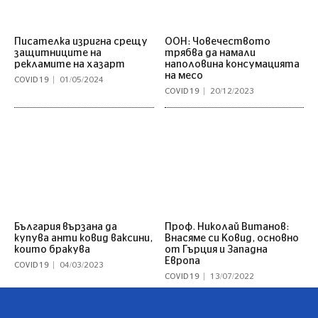
Писателка изригна срещу
ООН: Човечеството
защитниците на
трябва да намали
рекламите на хазарт
наполовина консумацията
на месо
COVID 19
01/05/2024
COVID 19
20/12/2023
България вързана да
Проф. Николай Витанов:
купува анти ковид ваксини,
Внасяме си Ковид, основно
които бракува
от Гърция и Западна
Европа
COVID 19
04/03/2023
COVID 19
13/07/2022