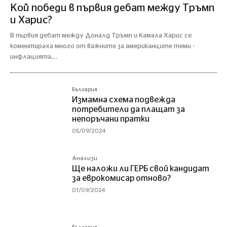
Кой победи в първия дебат между Тръмп
и Харис?
В първия дебат между Доналд Тръмп и Камала Харис се
коментираха много от важните за американците теми -
инфлацията,...
България
Измамна схема подвежда
потребители да плащат за
непоръчани пратки
05/09/2024
Анализи
Ще наложи ли ГЕРБ свой кандидат
за еврокомисар отново?
01/09/2024