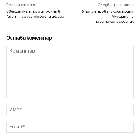
Предна статия
Следваща статия
Свещеникът, прострелян в
Япония провъзгласи принц
Лион – заради любовна афера
Акишино за
престолонаследник
Остави коментар
Коментар
Им
Ema