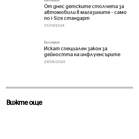
България
От днес детските столчета за
автомобили в магазините – само
по i-Size стандарт
01/09/2024
България
Искат специален закон за
дейността на инфлуенсърите
29/08/2024
Вижте още