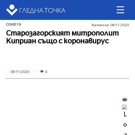
COVID 19
Качено на:
08/11/2020
Старозагорският митрополит
Киприан също с коронавирус
0
08/11/2020