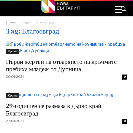
Home
Tags
Благоевград
Tag: Благоевград
Крими
Първи жертви на отварянето на кръчмите –
пребиха младеж от Дупница
30/04/2021
0
Крими
29-годишен се размаза в дърво край
Благоевград
27/04/2021
0