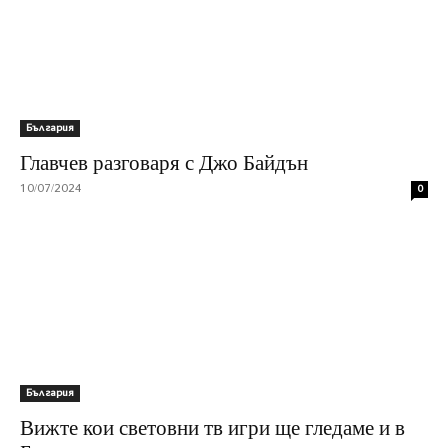
България
Главчев разговаря с Джо Байдън
10/07/2024
0
България
Вижте кои световни тв игри ще гледаме и в