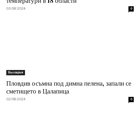
температури в 18 области
03/08/2024
0
България
Пловдив осъмна под димна пелена, запали се
сметището в Цалапица
02/08/2024
0