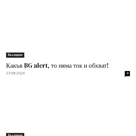
България
Какъв BG alert, то няма ток и обхват!
23/08/2024
0
България