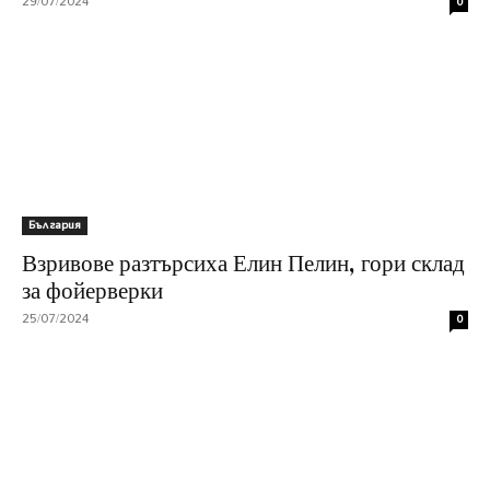
29/07/2024
0
България
Взривове разтърсиха Елин Пелин, гори склад
за фойерверки
25/07/2024
0