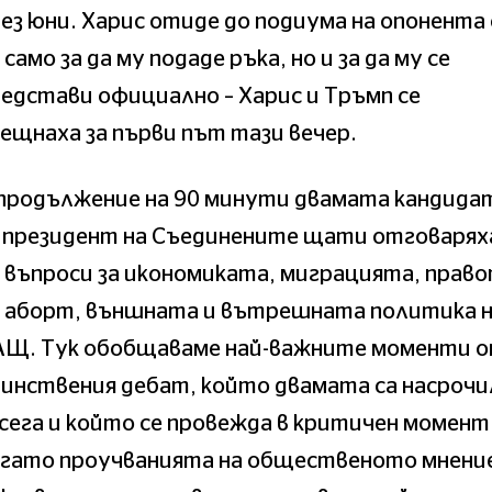
ез юни. Харис отиде до подиума на опонента 
 само за да му подаде ръка, но и за да му се
едстави официално – Харис и Тръмп се
ещнаха за първи път тази вечер.
 продължение на 90 минути двамата кандида
а президент на Съединените щати отговарях
 въпроси за икономиката, миграцията, прав
а аборт, външната и вътрешната политика 
АЩ. Тук обобщаваме най-важните моменти 
инствения дебат, който двамата са насрочи
сега и който се провежда в критичен момент
огато проучванията на общественото мнени