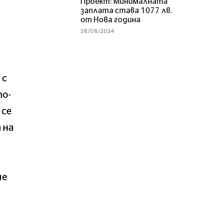
Проект: Минималната
заплата става 1077 лв.
от Нова година
28/08/2024
 с
по-
 се
 на
ие