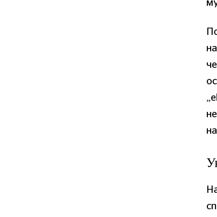
му
По
на
че
ос
„е
не
на
У
На
сп