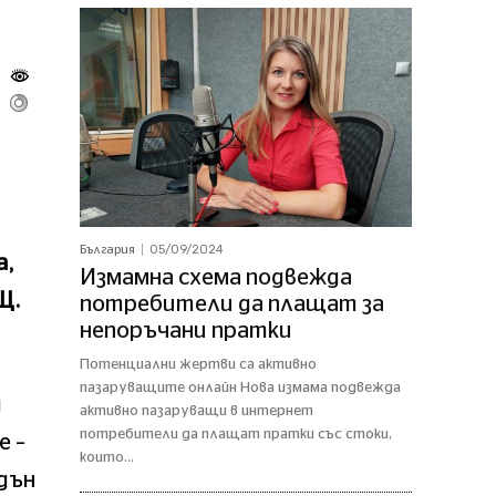
05/09/2024
България
а,
Измамна схема подвежда
Щ.
потребители да плащат за
непоръчани пратки
Потенциални жертви са активно
пазаруващите онлайн Нова измама подвежда
я
активно пазаруващи в интернет
потребители да плащат пратки със стоки,
е –
които...
дън