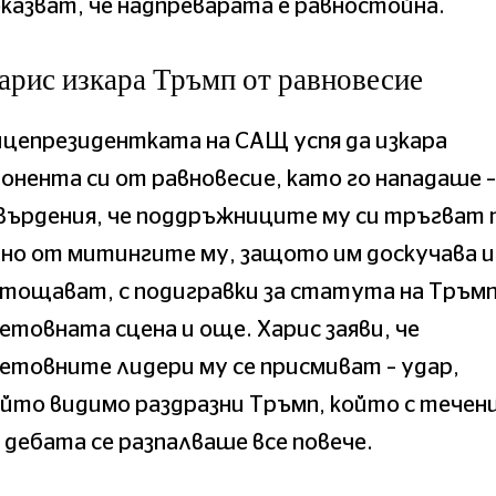
казват, че надпреварата е равностойна.
арис изкара Тръмп от равновесие
цепрезидентката на САЩ успя да изкара
онента си от равновесие, като го нападаше –
ърдения, че поддръжниците му си тръгват 
но от митингите му, защото им доскучава и
тощават, с подигравки за статута на Тръмп
етовната сцена и още. Харис заяви, че
етовните лидери му се присмиват – удар,
йто видимо раздразни Тръмп, който с течен
 дебата се разпалваше все повече.