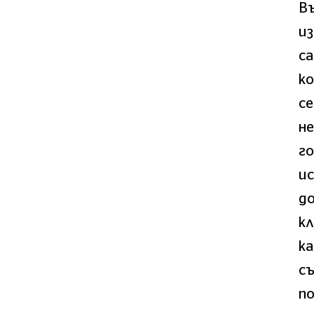
Въ
из
са
к
се
не
г
и
до
кл
ка
съ
п