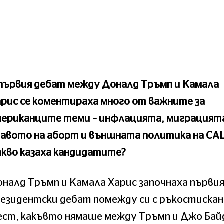
първия дебат между Доналд Тръмп и Камала
рис се коментираха много от важните за
мериканците теми – инфлацията, миграцият
равото на аборт и външната политика на СА
кво казаха кандидатите?
налд Тръмп и Камала Харис започнаха първи
езидентски дебат помежду си с ръкостискан
ест, какъвто нямаше между Тръмп и Джо Бай