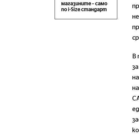
магазините – само
пр
по i-Size стандарт
не
пр
ср
В
з
на
н
С
ед
за
к