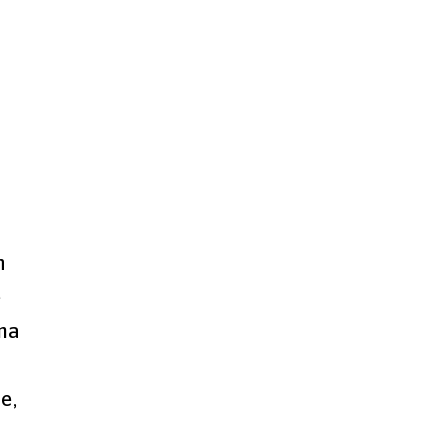
п
е
та
е,