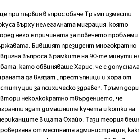
е при първия въпрос обаче Тръмп измести
куса върху нелегалната миграция, която
оред него е причината за повечето проблеми
ържавата. Бившият президент многократно
вдигна въпроса в рамките на 90-те минути н
бата, като обвиняваше Харис, че е допуснала
раната да влязат „престъпници и хора от
ституции за психическо здраве“. Тръмп дори
овтори неколкократно твърдението, че
игранти ядат домашните кучета и котки на
мериканците в щата Охайо. Тази теория беш
провергана от местната администрация, ка