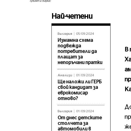
Тръмп и Харис
Най-четени
България
05/09/2024
Измамна схема
подвежда
В 
потребители да
плащат за
Ха
непоръчани пратки
а
Анализи
01/09/2024
п
Ще наложи ли ГЕРБ
свой кандидат за
Ка
еврокомисар
отново?
До
България
01/09/2024
пр
От днес детските
столчета за
ж
автомобили в