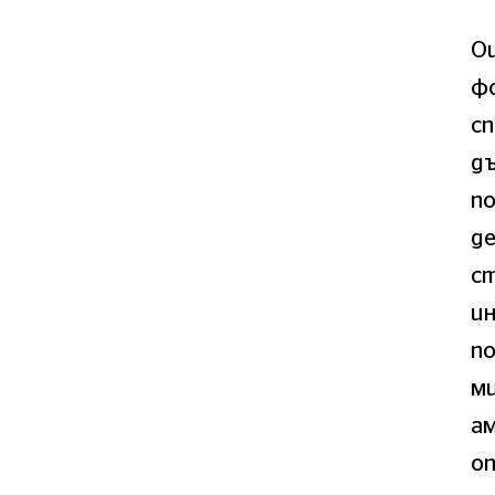
Ощ
фо
сп
д
по
де
ст
ин
п
м
а
о