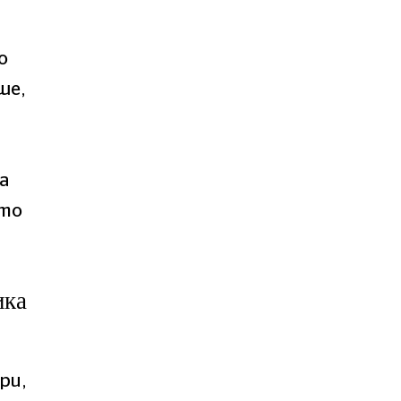
о
ше,
а
ото
ика
ри,