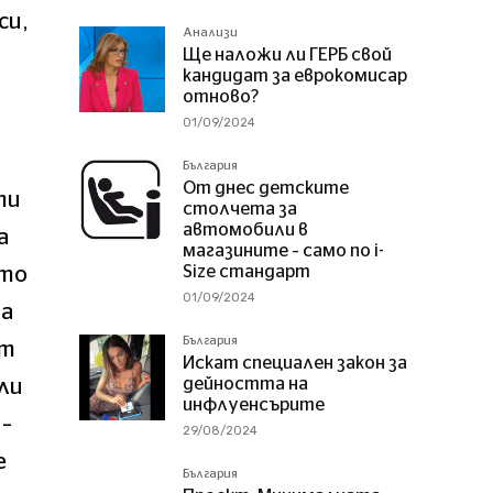
си,
Анализи
Ще наложи ли ГЕРБ свой
кандидат за еврокомисар
отново?
01/09/2024
България
От днес детските
ти
столчета за
автомобили в
а
магазините – само по i-
Size стандарт
ото
01/09/2024
на
България
от
Искат специален закон за
дейността на
ли
инфлуенсърите
 –
29/08/2024
е
България