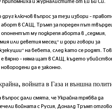
 припомниха и журналистите от Ей Би Си.
 друг ключов въпрос за тези избори – правот
 аборт в САЩ, Тръмп за пореден път твърде
 опонентът му подкрепя аборта в „седмия,
мия или деветия месец“ и дори говори за
кзекуции“ на бебета, след като се родят. Тов
 е вярно – няма щат в САЩ, където убийств
 новородени да е законно.
крайна, войната в Газа и външна полит
 въпрос дали смята, че Украйна трябва да
ечели войната с Русия, Доналд Тръмп отгово