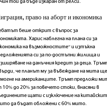
чин той да бъде изкаран от релси.
играция, право на аборт и икономика
ебатът беше открит с въпрос за
ономиката. Харис наблегна на плана си за
икономика на възможностите“ и изтъкна
редложенията си за по-достъпни жилища и
зширяване на данъчния кредит за деца. Тръм
ърди, че планът му за въвеждане на мита щ
омогне на американците. Тръмп предложи ми
 10% до 20% за повечето стоки, внасяни в
ъединените щати с изключение на китайскит
ито да бъдат обложени с 60% мито.