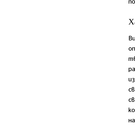
по
Х
Ви
оп
тв
ра
из
св
св
ко
на