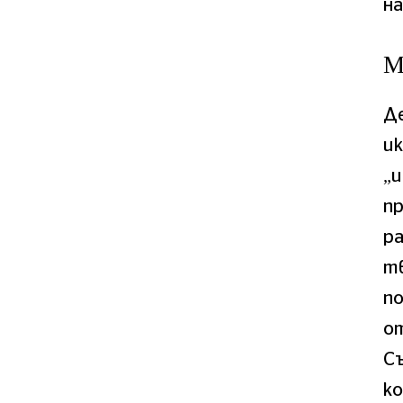
на
М
Д
ик
„
п
ра
тв
п
от
С
ко