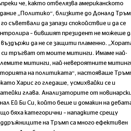
преки че, както отбелязва американското
дание „Политико“, близките до Доналд Тръм
 го съветвали да запази спокойствие и да се
онтролира – бившият президент не можеше д
 въздържи да не се защити пламенно. „Хорат
 си тръгват от моите митинги. Имаме най-
олемите митинги, най-невероятните митинг
сторията на политиката“, настояваше Тръм
като Харис го гледаше, усмихвайки се и
атейки глава. Анализаторите от новинарск
нал Ей Би Си, който беше и домакин на дебат
що бяха категорични – нападките срещу
оддръжниците на Тръмп са много ефективен